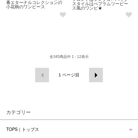
番エターナルコレクションの
スタイルはぺプラムツーピー
小花柄のワンピース
ス風のワンピ★
全
345
商品中
1 - 12
表示
1
ページ目
カテゴリー
TOPS｜トップス