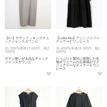
【C+】サテンドッキングチェ
【Lallia Mu】アシンメトリー
ックジャンスカワンピ
ティアードワンピース
29,700円(本体27,000円、税2,
26,400円(本体24,000円、税2,
700円)
400円)
サテン使いが上品なチェック
たっぷりと贅沢に使用した生
ジャンスカワンピ
地ボリュームの立体感がラグ
ジュアリーなティアードワン
ピース