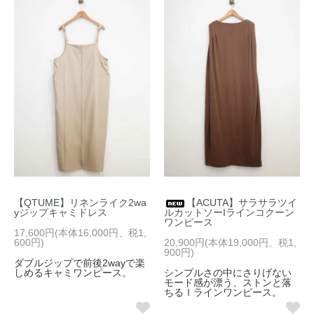
【QTUME】リネンライク2wa
【ACUTA】サラサラツイ
yジップキャミドレス
ルカットソーIラインコクーン
ワンピース
17,600円(本体16,000円、税1,
600円)
20,900円(本体19,000円、税1,
900円)
ダブルジップで前後2wayで楽
しめるキャミワンピース。
シンプルさの中にさりげない
モード感が漂う、ストンと落
ちるⅠラインワンピース。