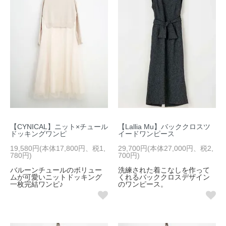
【CYNICAL】ニット×チュール
【Lallia Mu】バッククロスツ
ドッキングワンピ
イードワンピース
19,580円(本体17,800円、税1,
29,700円(本体27,000円、税2,
780円)
700円)
バルーンチュールのボリュー
洗練された着こなしを作って
ムが可愛いニットドッキング
くれるバッククロスデザイン
一枚完結ワンピ♪
のワンピース。