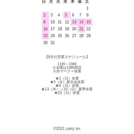
日
月
火
水
木
金
土
1
2
3
4
5
6
7
8
9
10
11
12
13
14
15
16
17
18
19
20
21
22
23
24
25
26
27
28
29
30
31
【8月の営業スケジュール】
11時～19時
※水曜は18時閉店
※赤マーク＝休業
★2（日）休業
★5（水）展示会休業
★9（日）休業
★13（木）～16（日）夏季休業
★23（日）休業
©2021 carry on.