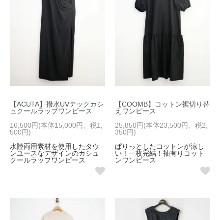
【ACUTA】撥水UVテックカシ
【COOMB】コットン裾切り替
ュクールラップワンピース
えワンピース
16,500円(本体15,000円、税1,
25,850円(本体23,500円、税2,
500円)
350円)
水陸両用素材を使用したタウ
ぱりっとしたコットンが涼し
ンユースなデザインのカシュ
い！一枚完結！袖有りコット
クールラップワンピース
ンワンピース