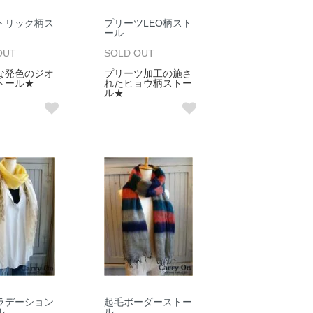
トリック柄ス
プリーツLEO柄スト
ール
OUT
SOLD OUT
な発色のジオ
プリーツ加工の施さ
トール★
れたヒョウ柄ストー
ル★
グラデーション
起毛ボーダーストー
ル
ル