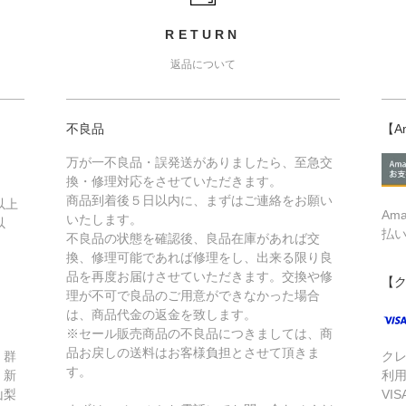
RETURN
返品について
不良品
【A
万が一不良品・誤発送がありましたら、至急交
換・修理対応をさせていただきます。
商品到着後５日以内に、まずはご連絡をお願い
以上
Am
いたします。
以
払
不良品の状態を確認後、良品在庫があれば交
換、修理可能であれば修理をし、出来る限り良
品を再度お届けさせていただきます。交換や修
【
理が不可で良品のご用意ができなかった場合
は、商品代金の返金を致します。
※セール販売商品の不良品につきましては、商
品お戻しの送料はお客様負担とさせて頂きま
、群
ク
す。
、新
利
山梨
VIS