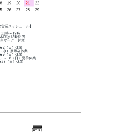
8
19
20
21
22
5
26
27
28
29
の営業スケジュール】
11時～19時
水曜は18時閉店
赤マーク＝休業
★2（日）休業
5（水）展示会休業
★9（日）休業
木）～16（日）夏季休業
★23（日）休業