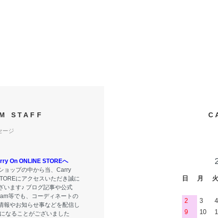
M STAFF
C
セージ
y On ONLINE STOREへ
ョップの中から当、Carry
日
月
E STOREにアクセスいただき誠に
ざいます♪ ブログ記事や公式
tagram等でも、コーディネートの
2
3
4
情報やお知らせ事などを配信し
9
10
1
気になることがございました