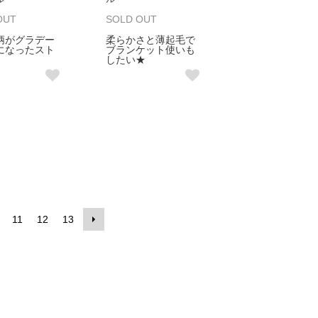
OUT
SOLD OUT
柄がグラデー
柔らかさと薄起毛で
になったスト
ブランケット使いも
したい★
11
12
13