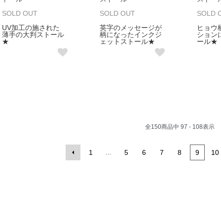
SOLD OUT
SOLD OUT
SOLD 
UV加工の施された
英字のメッセージが
ヒョウ
薄手の大判ストール
柄になったインクジ
ション
★
ェットストール★
ール★
全
150
商品中
97 - 108
表示
...
1
5
6
7
8
9
10