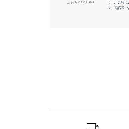
店長★MaMaDa★
ら、お気軽に
ル、電話等で
ショッピングガイド