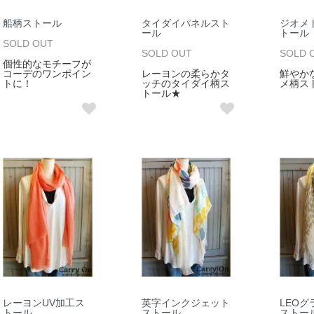
船柄ストール
タイダイパネルスト
ジオメ
ール
トール
SOLD OUT
SOLD OUT
SOLD 
個性的なモチーフが
コーデのワンポイン
レーヨンの柔らかタ
鮮やか
トに！
ッチのタイダイ柄ス
メ柄ス
トール★
レーヨンUV加工ス
英字インクジェット
LEO
トール
ストール
ストー