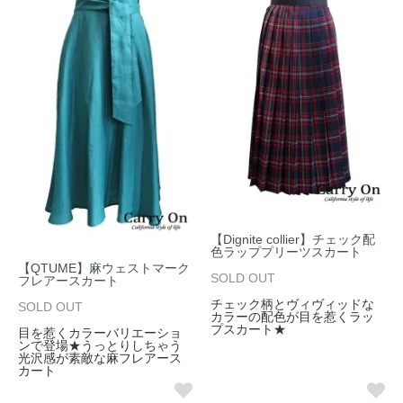
【Dignite collier】チェック配
色ラッププリーツスカート
【QTUME】麻ウェストマーク
SOLD OUT
フレアースカート
チェック柄とヴィヴィッドな
SOLD OUT
カラーの配色が目を惹くラッ
プスカート★
目を惹くカラーバリエーショ
ンで登場★うっとりしちゃう
光沢感が素敵な麻フレアース
カート