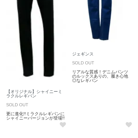
ジェギンス
SOLD OUT
リアルな質感！デニムパンツ
のルックスありの、履き心地
◎なレギパン
【オリジナル】シャイニーミ
ラクルレギパン
SOLD OUT
更に進化!!ミラクルレギパンに
シャイニーバージョンが登場!!