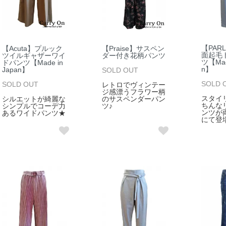
【PAR
【Acuta】プルック
【Praise】サスペン
面起毛
ツイルギャザーワイ
ダー付き花柄パンツ
ツ【Made
ドパンツ【Made in
n】
Japan】
SOLD OUT
SOLD 
SOLD OUT
レトロでヴィンテー
ジ感漂うフラワー柄
スタイ
シルエットが綺麗な
のサスペンダーパン
ちんな
シンプルでコーデ力
ツ♪
ンツが
あるワイドパンツ★
にて登