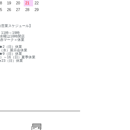
8
19
20
21
22
5
26
27
28
29
の営業スケジュール】
11時～19時
水曜は18時閉店
赤マーク＝休業
★2（日）休業
5（水）展示会休業
★9（日）休業
木）～16（日）夏季休業
★23（日）休業