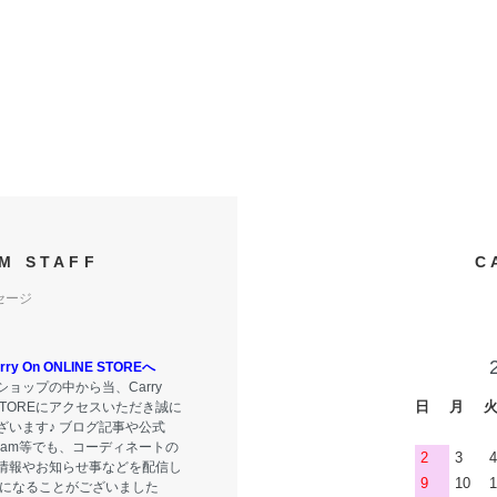
M STAFF
C
セージ
y On ONLINE STOREへ
ョップの中から当、Carry
日
月
E STOREにアクセスいただき誠に
ざいます♪ ブログ記事や公式
tagram等でも、コーディネートの
2
3
4
情報やお知らせ事などを配信し
9
10
1
気になることがございました