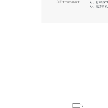
店長★MaMaDa★
ら、お気軽に
ル、電話等で
ショッピングガイド