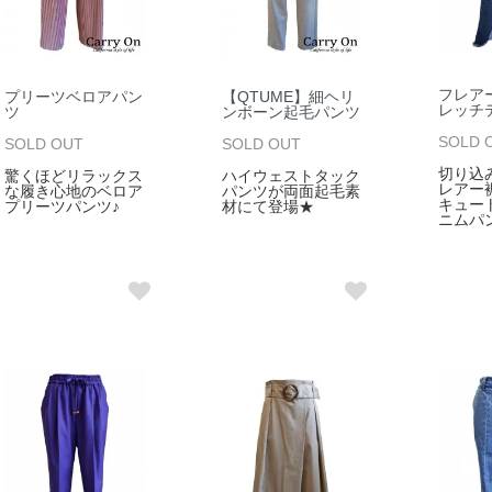
フレア
プリーツベロアパン
【QTUME】細ヘリ
レッチ
ツ
ンボーン起毛パンツ
SOLD 
SOLD OUT
SOLD OUT
切り込
驚くほどリラックス
ハイウェストタック
レアー
な履き心地のベロア
パンツが両面起毛素
キュー
プリーツパンツ♪
材にて登場★
ニムパ