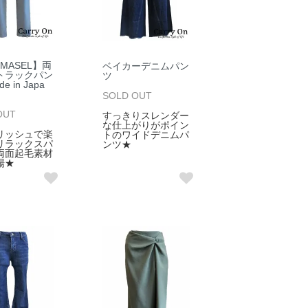
LMASEL】両
ベイカーデニムパン
トラックパン
ツ
 in Japa
SOLD OUT
OUT
すっきりスレンダー
な仕上がりがポイン
リッシュで楽
トのワイドデニムパ
リラックスパ
ンツ★
両面起毛素材
場★