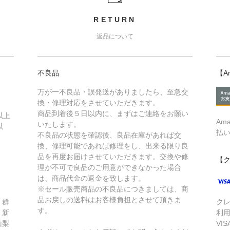
RETURN
返品について
不良品
【A
万が一不良品・誤発送がありましたら、至急交
換・修理対応をさせていただきます。
商品到着後５日以内に、まずはご連絡をお願い
以上
Am
いたします。
以
払
不良品の状態を確認後、良品在庫があれば交
換、修理可能であれば修理をし、出来る限り良
品を再度お届けさせていただきます。交換や修
【
理が不可で良品のご用意ができなかった場合
は、商品代金の返金を致します。
※セール販売商品の不良品につきましては、商
品お戻しの送料はお客様負担とさせて頂きま
、群
ク
す。
、新
利
山梨
VIS