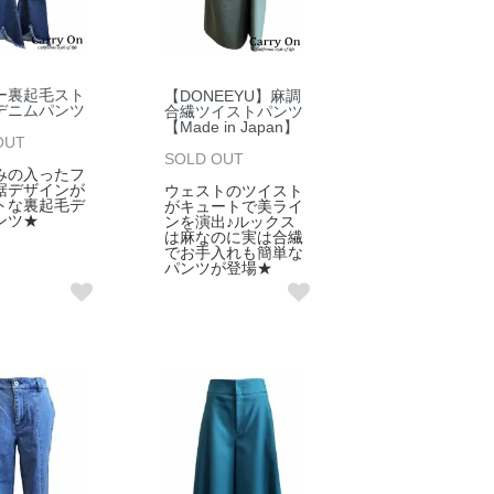
ー裏起毛スト
【DONEEYU】麻調
デニムパンツ
合繊ツイストパンツ
【Made in Japan】
OUT
SOLD OUT
みの入ったフ
裾デザインが
ウェストのツイスト
トな裏起毛デ
がキュートで美ライ
ンツ★
ンを演出♪ルックス
は麻なのに実は合繊
でお手入れも簡単な
パンツが登場★