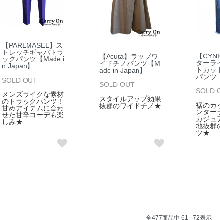
【PARLMASEL】ス
トレッチギャバトラ
【CYN
【Acuta】ラップワ
ックパンツ【Made i
ターラ
イドチノパンツ【M
n Japan】
トカッ
ade in Japan】
パンツ
SOLD OUT
SOLD OUT
SOLD 
メンズライクな素材
スタイルアップ効果
のトラックパンツ！
裾のカ
抜群のワイドチノ★
甘めアイテムに合わ
ンター
せた甘辛コーデも楽
カジュ
しみ★
地抜群
ツ★
全
477
商品中
61 - 72
表示