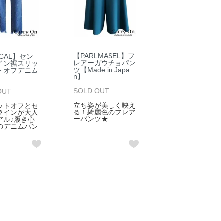
【PARLMASEL】フ
ICAL】セン
レアーガウチョパン
イン裾スリッ
ツ【Made in Japa
トオフデニム
n】
SOLD OUT
OUT
立ち姿が美しく映え
ットオフとセ
る！綺麗色のフレア
ラインが大人
ーパンツ★
アル♪履き心
のデニムパン