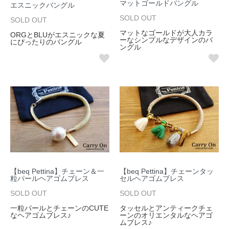
マットゴールドバングル
エスニックバングル
SOLD OUT
SOLD OUT
マットなゴールドが大人カラ
ORGとBLUがエスニックな夏
ーなシンプルなデザインのバ
にぴったりのバングル
ングル
【beq Pettina】チェーン＆一
【beq Pettina】チェーンタッ
粒パールヘアゴムブレス
セルヘアゴムブレス
SOLD OUT
SOLD OUT
一粒パールとチェーンのCUTE
タッセルとアンティークチェ
なヘアゴムブレス♪
ーンのオリエンタルなヘアゴ
ムブレス♪