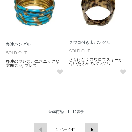
スワロ付き太バングル
多連バングル
SOLD OUT
SOLD OUT
さりげなくスワロフスキーが
多連のブレスがエスニックな
付いた太めのバングル
雰囲気♪なブレス
全
46
商品中
1 - 12
表示
1
ページ目