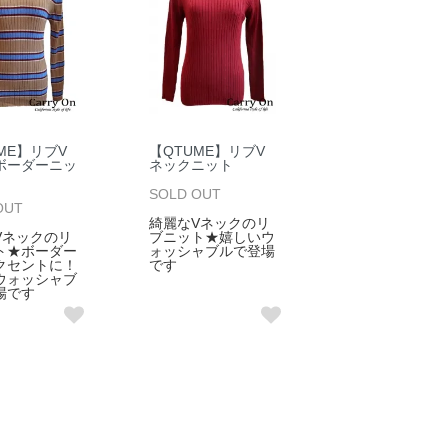
ME】リブV
【QTUME】リブV
ボーダーニッ
ネックニット
SOLD OUT
OUT
綺麗なVネックのリ
Vネックのリ
ブニット★嬉しいウ
ト★ボーダー
ォッシャブルで登場
クセントに！
です
ウォッシャブ
場です