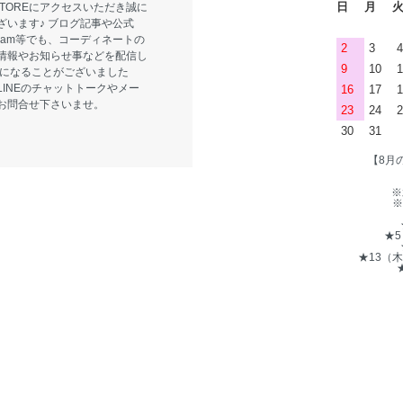
日
月
E STOREにアクセスいただき誠に
ざいます♪ ブログ記事や公式
tagram等でも、コーディネートの
2
3
4
情報やお知らせ事などを配信し
9
10
1
気になることがございました
LINEのチャットトークやメー
16
17
1
お問合せ下さいませ。
23
24
2
30
31
【8月
※
※
★
★13（