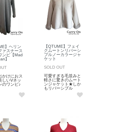
【QTUME】フェイ
ME】ヘリン
クムートンリバーシ
ファスナース
ブルノーカラージャ
ワンピ【Mad
ケット
apan】
SOLD OUT
OUT
可愛すぎる毛並みと
出かけにおス
軽さに驚きのムート
美しいVネッ
ンジャケット★しか
ンのワンピ♪
もリバーシブル