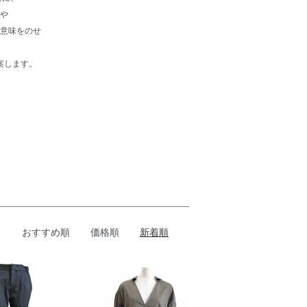
”や
った意味をのせ
案します。
おすすめ順
価格順
新着順