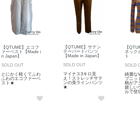
【QTUME】サテン
【QTUME】エコフ
【QTU
テーパードパンツ
ァーベスト【Made i
ネック
【Made in Japan】
n Japan】
ト
SOLD OUT
SOLD OUT
SOLD 
マイナス3キロ見
とにかく軽くてふわ
綺麗な
え！ストレッチサテ
ふわのエコファーベ
ブニッ
ンの美ラインパンツ
スト★
柄がア
★
嬉しい
ルで登