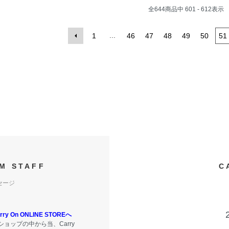
全
644
商品中
601 - 612
表示
...
1
46
47
48
49
50
51
M STAFF
C
セージ
y On ONLINE STOREへ
ョップの中から当、Carry