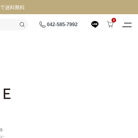
げで送料無料
0
042-585-7992
る
葉に、