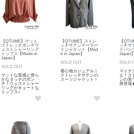
【QTUME】マット
【QTUME】ストレ
【QTU
ストレッチポンチウ
ッチサテンテーラー
ッチサ
ェストシャーリング
ドジャケット【Mad
ドパンツ
トップス【Made in
e in Japan】
Japan
Japan】
SOLD OUT
SOLD 
SOLD OUT
着心地カジュアル！
マイナ
マットな質感と滑ら
ストレッチサテンの
え！ス
かなタッチのポン
スーツジャケット！
ンの美
チ！ウェストシャー
再登場
リングがキュートな
トップス♪