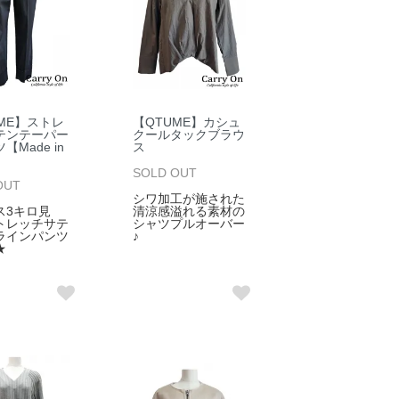
ME】ストレ
【QTUME】カシュ
テンテーパー
クールタックブラウ
【Made in
ス
】
SOLD OUT
OUT
シワ加工が施された
ス3キロ見
清涼感溢れる素材の
トレッチサテ
シャツプルオーバー
ラインパンツ
♪
★