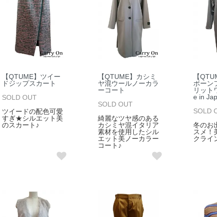
【QTUME】ツイー
【QTUME】カシミ
【QTU
ドジップスカート
ヤ混ウールノーカラ
ボーン
ーコート
リット
e in J
SOLD OUT
SOLD OUT
SOLD 
ツイードの配色可愛
すぎ★シルエット美
綺麗なツヤ感のある
のスカート♪
カシミヤ混イタリア
冬のお
素材を使用したシル
スメ！
エット美ノーカラー
クライ
コート♪