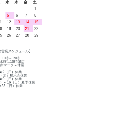
火
水
木
金
土
1
5
6
7
8
1
12
13
14
15
8
19
20
21
22
5
26
27
28
29
の営業スケジュール】
11時～19時
水曜は18時閉店
赤マーク＝休業
★2（日）休業
5（水）展示会休業
★9（日）休業
木）～16（日）夏季休業
★23（日）休業