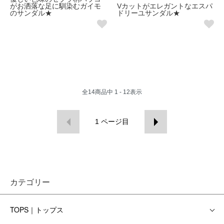
がお洒落な足に馴染むガイモ
Vカットがエレガントなエスパ
のサンダル★
ドリーユサンダル★
全
14
商品中
1 - 12
表示
1
ページ目
カテゴリー
TOPS｜トップス