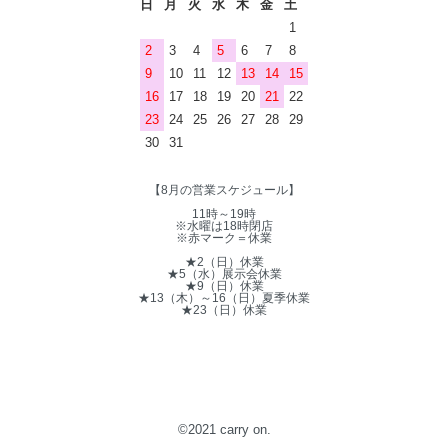
日
月
火
水
木
金
土
1
2
3
4
5
6
7
8
9
10
11
12
13
14
15
16
17
18
19
20
21
22
23
24
25
26
27
28
29
30
31
【8月の営業スケジュール】
11時～19時
※水曜は18時閉店
※赤マーク＝休業
★2（日）休業
★5（水）展示会休業
★9（日）休業
★13（木）～16（日）夏季休業
★23（日）休業
©2021 carry on.