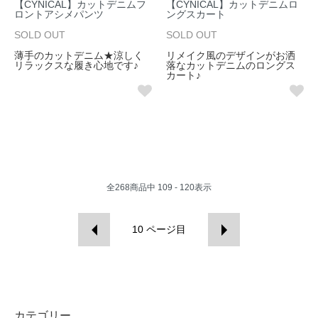
【CYNICAL】カットデニムフ
【CYNICAL】カットデニムロ
ロントアシメパンツ
ングスカート
SOLD OUT
SOLD OUT
薄手のカットデニム★涼しく
リメイク風のデザインがお洒
リラックスな履き心地です♪
落なカットデニムのロングス
カート♪
全
268
商品中
109 - 120
表示
10
ページ目
カテゴリー