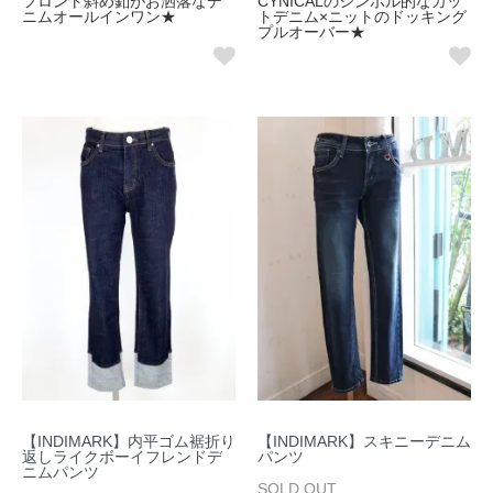
フロント斜め釦がお洒落なデ
CYNICALのシンボル的なカッ
ニムオールインワン★
トデニム×ニットのドッキング
プルオーバー★
【INDIMARK】内平ゴム裾折り
【INDIMARK】スキニーデニム
返しライクボーイフレンドデ
パンツ
ニムパンツ
SOLD OUT