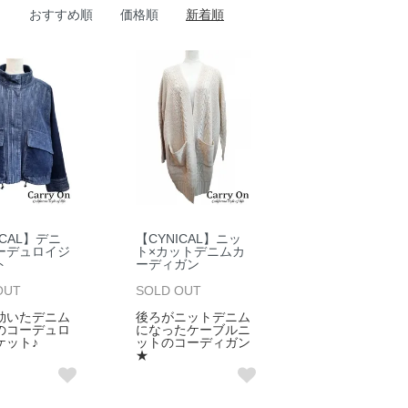
おすすめ順
価格順
新着順
ICAL】デニ
【CYNICAL】ニッ
ーデュロイジ
ト×カットデニムカ
ト
ーディガン
OUT
SOLD OUT
効いたデニム
後ろがニットデニム
のコーデュロ
になったケーブルニ
ケット♪
ットのコーディガン
★