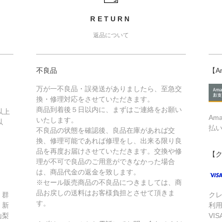
RETURN
返品について
不良品
【A
万が一不良品・誤発送がありましたら、至急交
換・修理対応をさせていただきます。
商品到着後５日以内に、まずはご連絡をお願い
以上
Am
いたします。
以
払
不良品の状態を確認後、良品在庫があれば交
換、修理可能であれば修理をし、出来る限り良
品を再度お届けさせていただきます。交換や修
【
理が不可で良品のご用意ができなかった場合
は、商品代金の返金を致します。
※セール販売商品の不良品につきましては、商
品お戻しの送料はお客様負担とさせて頂きま
、群
ク
す。
、新
利
山梨
VIS