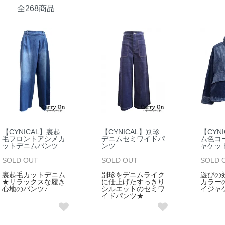
全268商品
【CYNICAL】裏起
【CYNICAL】別珍
【CYN
毛フロントアシメカ
デニムセミワイドパ
ム色コ
ットデニムパンツ
ンツ
ャケッ
SOLD OUT
SOLD OUT
SOLD 
裏起毛カットデニム
別珍をデニムライク
遊びの
★リラックスな履き
に仕上げたすっきり
カラー
心地のパンツ♪
シルエットのセミワ
イジャ
イドパンツ★