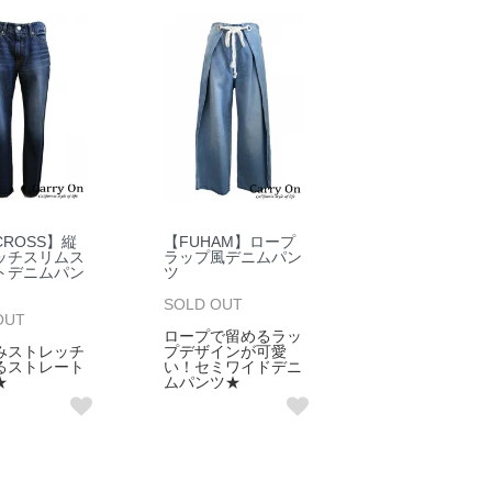
.CROSS】縦
【FUHAM】ロープ
ッチスリムス
ラップ風デニムパン
トデニムパン
ツ
SOLD OUT
OUT
ロープで留めるラッ
みストレッチ
プデザインが可愛
るストレート
い！セミワイドデニ
★
ムパンツ★