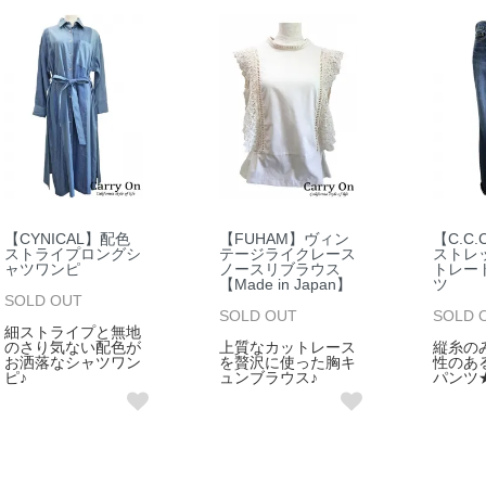
【CYNICAL】配色
【FUHAM】ヴィン
【C.C
ストライプロングシ
テージライクレース
ストレ
ャツワンピ
ノースリブラウス
トレー
【Made in Japan】
ツ
SOLD OUT
SOLD OUT
SOLD 
細ストライプと無地
のさり気ない配色が
上質なカットレース
縦糸の
お洒落なシャツワン
を贅沢に使った胸キ
性のあ
ピ♪
ュンブラウス♪
パンツ