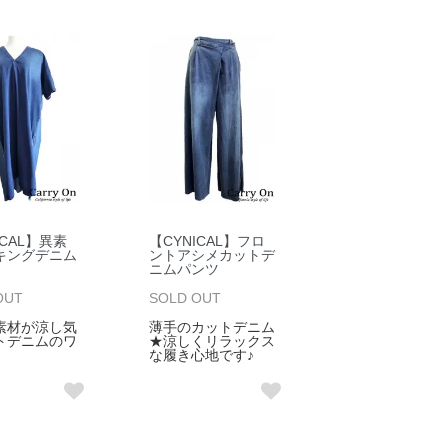
ICAL】異素
【CYNICAL】フロ
キングデニム
ントアシメカットデ
ニムパンツ
OUT
SOLD OUT
素材が涼し気
薄手のカットデニム
トデニムのワ
★涼しくリラックス
な履き心地です♪