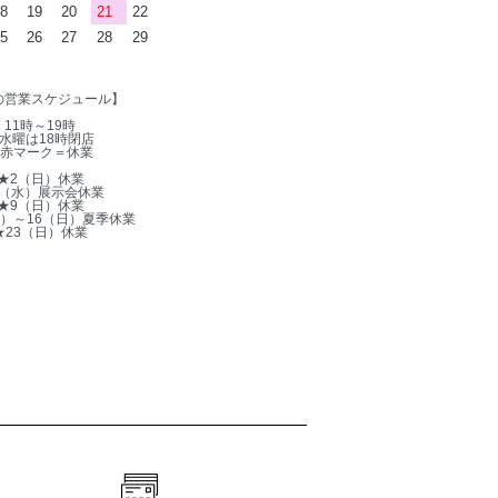
8
19
20
21
22
5
26
27
28
29
の営業スケジュール】
11時～19時
水曜は18時閉店
赤マーク＝休業
★2（日）休業
5（水）展示会休業
★9（日）休業
木）～16（日）夏季休業
★23（日）休業