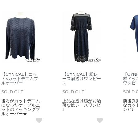
【CYNICAL】ニッ
【CYNICAL】総レ
【CYN
ト×カットデニムプ
ース肩透けワンピー
材ドッ
ルオーバー
ス
ワンピ
SOLD OUT
SOLD OUT
SOLD 
後ろがカットデニム
上品な透け感がお洒
前後異
になったケーブルニ
落な総レースワンピ
なカッ
ットのドッキングプ
♪
ンピ♪
ルオーバー★