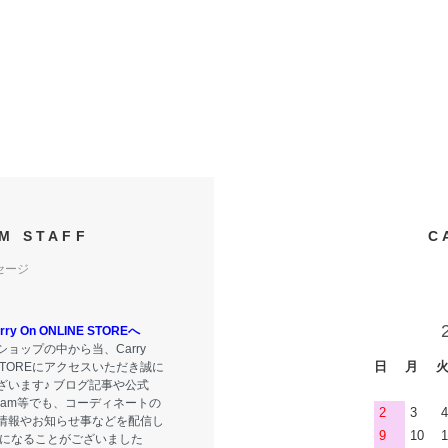
M STAFF
C
セージ
y On ONLINE STOREへ
ョップの中から当、Carry
日
月
E STOREにアクセスいただき誠に
ざいます♪ ブログ記事や公式
tagram等でも、コーディネートの
2
3
4
情報やお知らせ事などを配信し
9
10
1
気になることがございました