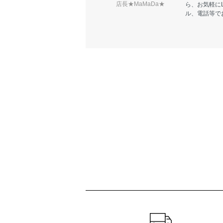
店長★MaMaDa★
ら、お気軽に
ル、電話等で
ショッピングガイド