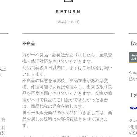
RETURN
返品について
不良品
【A
万が一不良品・誤発送がありましたら、至急交
換・修理対応をさせていただきます。
商品到着後５日以内に、まずはご連絡をお願い
以上
Am
いたします。
以
払
不良品の状態を確認後、良品在庫があれば交
換、修理可能であれば修理をし、出来る限り良
品を再度お届けさせていただきます。交換や修
【
理が不可で良品のご用意ができなかった場合
は、商品代金の返金を致します。
※セール販売商品の不良品につきましては、商
品お戻しの送料はお客様負担とさせて頂きま
、群
ク
す。
、新
利
山梨
VIS