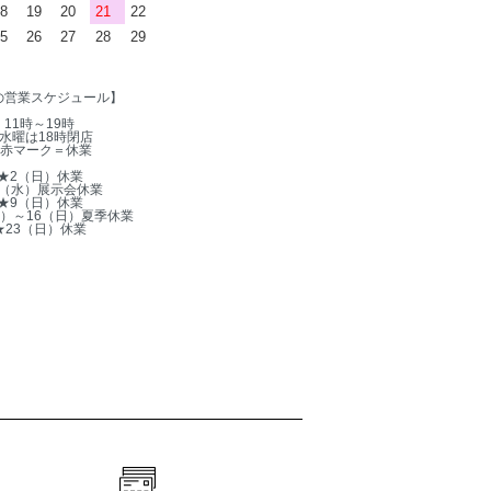
8
19
20
21
22
5
26
27
28
29
の営業スケジュール】
11時～19時
水曜は18時閉店
赤マーク＝休業
★2（日）休業
5（水）展示会休業
★9（日）休業
木）～16（日）夏季休業
★23（日）休業