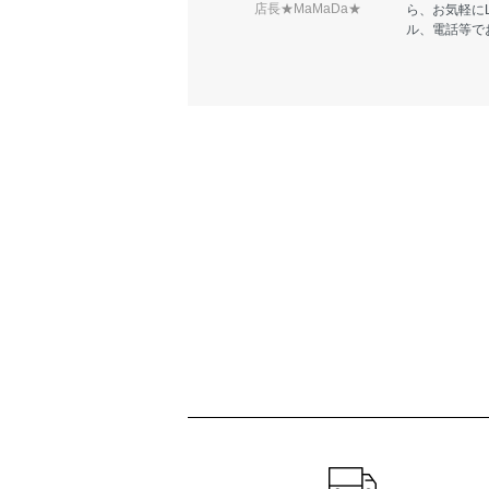
店長★MaMaDa★
ら、お気軽に
ル、電話等で
ショッピングガイド