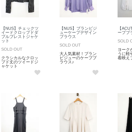
【NUS】チェックツ
【NUS】ブランビジ
【ACU
イードクロップドダ
ューケープデザイン
ープブ
ブルブレストジャケ
ブラウス
ット
SOLD 
SOLD OUT
SOLD OUT
ヨーク
大人気素材！ブラン
うに軽
クラシカルなクロッ
ビジューのケープブ
着映え
プド丈のツイードジ
ラウス♪
ャケット