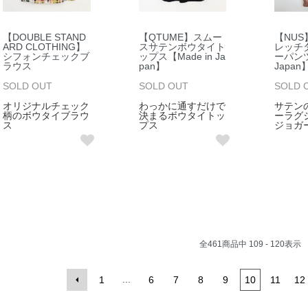
【DOUBLE STAND
【QTUME】スムー
【NU
ARD CLOTHING】
スサテンボウタイト
レッチ
シフォンチェックブ
ップス【Made in Ja
ーパンツ
ラウス
pan】
Japan
SOLD OUT
SOLD OUT
SOLD 
オリジナルチェック
わっかに通すだけで
サテン
柄のボウタイブラウ
決まるボウタイトッ
ーラグ
ス
プス
ジョガ
全
461
商品中
109 - 120
表示
...
1
6
7
8
9
10
11
12