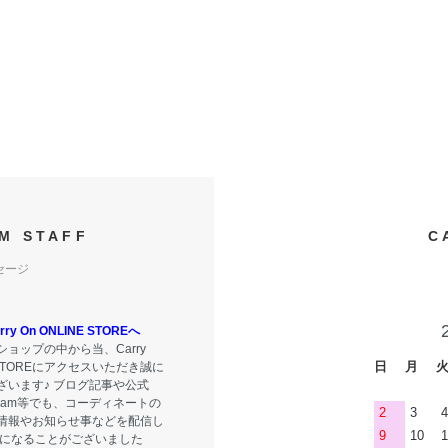
M STAFF
C
セージ
y On ONLINE STOREへ
ョップの中から当、Carry
日
月
E STOREにアクセスいただき誠に
ざいます♪ ブログ記事や公式
tagram等でも、コーディネートの
2
3
4
情報やお知らせ事などを配信し
9
10
1
気になることがございました