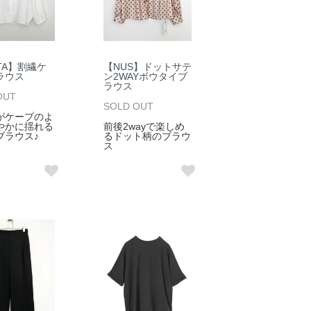
TA】割繊ケ
【NUS】ドットサテ
ラウス
ン2WAYボウタイブ
ラウス
OUT
SOLD OUT
がケープのよ
やかに揺れる
前後2wayで楽しめ
ブラウス♪
るドット柄のブラウ
ス