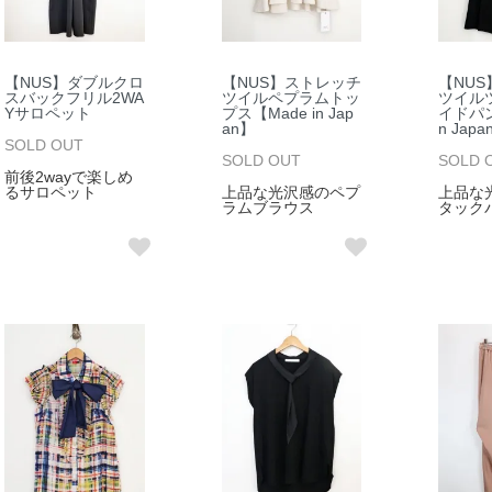
【NUS】ダブルクロ
【NUS】ストレッチ
【NU
スバックフリル2WA
ツイルペプラムトッ
ツイル
Yサロペット
プス【Made in Jap
イドパン
an】
n Japa
SOLD OUT
SOLD OUT
SOLD 
前後2wayで楽しめ
るサロペット
上品な光沢感のペプ
上品な
ラムブラウス
タック