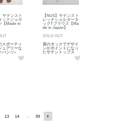
S】サテンスト
【NUS】サテンスト
タックジョガ
レッチショルダータ
【Made in
ックTブラウス【Ma
】
de in Japan】
OUT
SOLD OUT
のスポーティ
肩のタックでデザイ
ジュアリーな
ンがポイントになっ
ーパンツ♪
たサテントップス
...
13
14
39