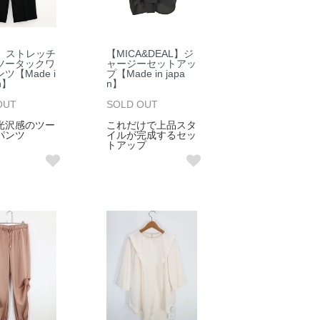
S】ストレッチ
【MICA&DEAL】ジ
ツータックワ
ャージーセットアッ
ツ【Made i
プ【Made in japa
n】
n】
OUT
SOLD OUT
光沢感のツー
これだけで上品スタ
パンツ
イルが完成するセッ
トアップ