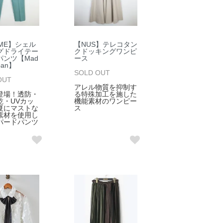
ME】シェル
【NUS】テレコタン
グドライテー
クドッキングワンピ
パンツ【Mad
ース
apan】
SOLD OUT
OUT
アレル物質を抑制す
登場！透防・
る特殊加工を施した
乾・UVカッ
機能素材のワンピー
夏にマストな
ス
素材を使用し
パードパンツ