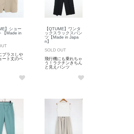
ME】ショー
【QTUME】ワンタ
【Made in
ックスラックスパン
】
ツ【Made in Japa
n】
OUT
SOLD OUT
にプラスしや
ョート丈のベ
飛行機にも乗れちゃ
う！ラクチンきちん
と見えパンツ