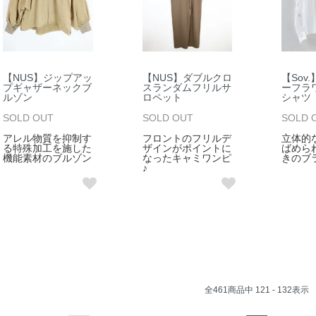
【NUS】ジップアッ
【NUS】ダブルクロ
【Sov
プギャザーネックブ
スランダムフリルサ
ーフラ
ルゾン
ロペット
シャツ
SOLD OUT
SOLD OUT
SOLD 
アレル物質を抑制す
フロントのフリルデ
立体的
る特殊加工を施した
ザインがポイントに
ばめら
機能素材のブルゾン
なったキャミワンピ
きのブ
♪
全
461
商品中
121 - 132
表示