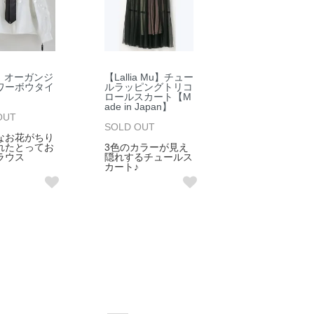
.】オーガンジ
【Lallia Mu】チュー
ワーボウタイ
ルラッピングトリコ
ロールスカート【M
ade in Japan】
OUT
SOLD OUT
なお花がちり
れたとってお
3色のカラーが見え
ラウス
隠れするチュールス
カート♪