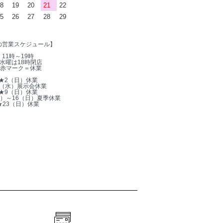
8
19
20
21
22
5
26
27
28
29
の営業スケジュール】
11時～19時
水曜は18時閉店
赤マーク＝休業
★2（日）休業
5（水）展示会休業
★9（日）休業
木）～16（日）夏季休業
★23（日）休業