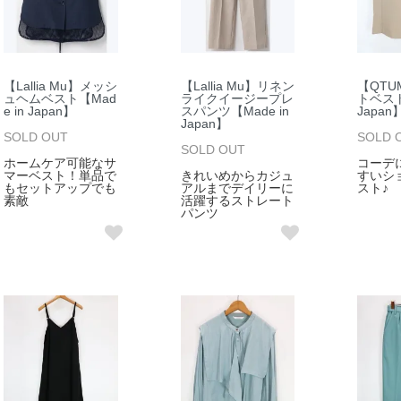
【Lallia Mu】メッシ
【Lallia Mu】リネン
【QTU
ュヘムベスト【Mad
ライクイージープレ
トベスト
e in Japan】
スパンツ【Made in
Japan
Japan】
SOLD OUT
SOLD 
SOLD OUT
ホームケア可能なサ
コーデ
マーベスト！単品で
きれいめからカジュ
すいシ
もセットアップでも
アルまでデイリーに
スト♪
素敵
活躍するストレート
パンツ