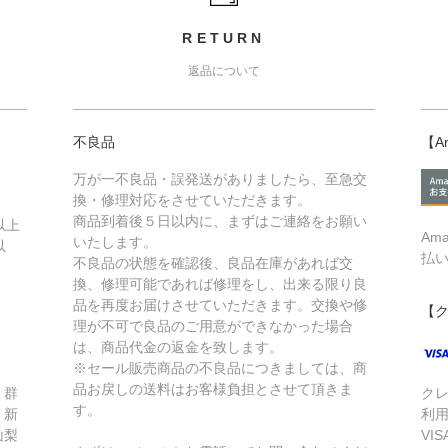
RETURN
返品について
不良品
【A
万が一不良品・誤発送がありましたら、至急交
換・修理対応をさせていただきます。
商品到着後５日以内に、まずはご連絡をお願い
以上
Am
いたします。
以
払
不良品の状態を確認後、良品在庫があれば交
換、修理可能であれば修理をし、出来る限り良
品を再度お届けさせていただきます。交換や修
【
理が不可で良品のご用意ができなかった場合
は、商品代金の返金を致します。
※セール販売商品の不良品につきましては、商
品お戻しの送料はお客様負担とさせて頂きま
、群
ク
す。
、新
利
山梨
VIS