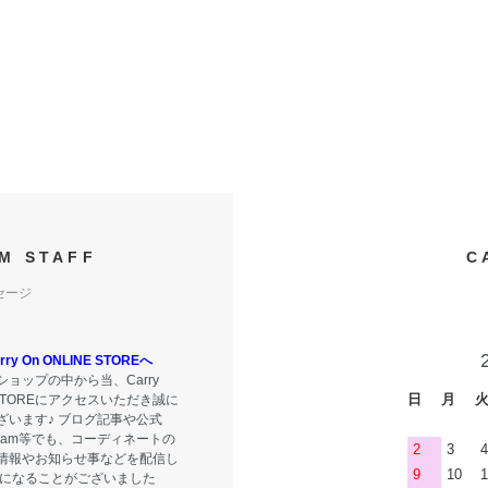
M STAFF
C
セージ
y On ONLINE STOREへ
ョップの中から当、Carry
日
月
E STOREにアクセスいただき誠に
ざいます♪ ブログ記事や公式
tagram等でも、コーディネートの
2
3
4
情報やお知らせ事などを配信し
9
10
1
気になることがございました