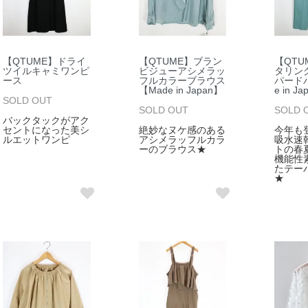
【QTUME】ドライ
【QTUME】ブラン
【QTU
ツイルキャミワンピ
ビジューアシメラッ
タリン
ース
フルカラーブラウス
パード
【Made in Japan】
e in J
SOLD OUT
SOLD OUT
SOLD 
バックタックがアク
セントになった美シ
絶妙なヌケ感のある
今年も
ルエットワンピ
アシメラッフルカラ
吸水速
ーのブラウス★
トの春
機能性
たテー
★