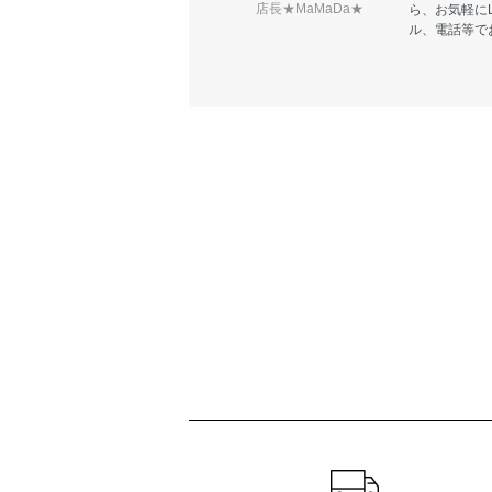
店長★MaMaDa★
ら、お気軽に
ル、電話等で
ショッピングガイド