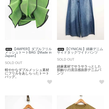
【AMPER】ダブルフリル
【CYNICAL】綿麻デニム
メッシュトートBAG【Made in
サイドタックワイドパンツ
Japan】
SOLD OUT
SOLD OUT
綿麻素材でサラサラっとした
軽やかなダブルメッシュ素材
肌触りの清涼感抜群デニムパ
にフリルをあしらったトート
ンツ
バッグ。