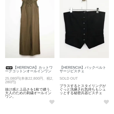
【HERENCIA】カットワ
【HERENCIA】バックベルト
ークコットンオールインワン
サージビスチェ
25,080円(本体22,800円、税2,
SOLD OUT
280円)
プラスするとスタイリングが
抜け感と上品さを1枚で纏う、
ぐっと洗練され気持ちもシュ
大人のための刺繍オールイン
ッとする秘密兵器ビスチェ
ワン。