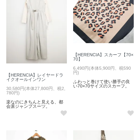
【HERENCIA】スカーフ【70×
70】
6,490円(本体5,900円、税590
円)
【HERENCIA】レイヤードラ
イクオールインワン
ふわっと巻けて使い勝手の良
い70×70サイズのスカーフ。
30,580円(本体27,800円、税2,
780円)
楽なのにきちんと見える、都
会派ジャンプスーツ。