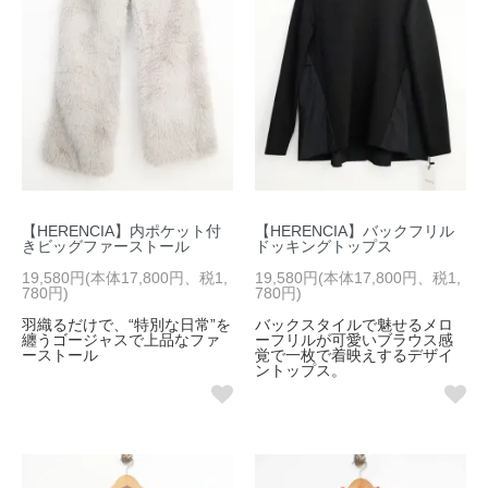
【HERENCIA】内ポケット付
【HERENCIA】バックフリル
きビッグファーストール
ドッキングトップス
19,580円(本体17,800円、税1,
19,580円(本体17,800円、税1,
780円)
780円)
羽織るだけで、“特別な日常”を
バックスタイルで魅せるメロ
纏うゴージャスで上品なファ
ーフリルが可愛いブラウス感
ーストール
覚で一枚で着映えするデザイ
ントップス。