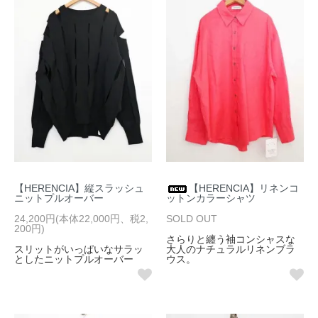
【HERENCIA】縦スラッシュ
【HERENCIA】リネンコ
ニットプルオーバー
ットンカラーシャツ
24,200円(本体22,000円、税2,
SOLD OUT
200円)
さらりと纏う袖コンシャスな
スリットがいっぱいなサラッ
大人のナチュラルリネンブラ
としたニットプルオーバー
ウス。