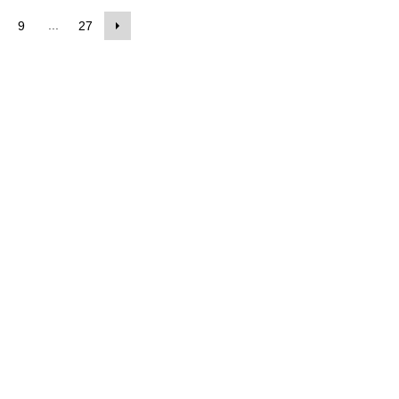
...
9
27