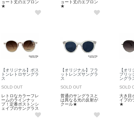
ョート丈のエプロン
ョート丈のエプロン
★
★
【オリジナル】ボス
【オリジナル】フラ
【オリ
トンレトロサングラ
ットレンズサングラ
ブリッ
ス
ス
ングラ
SOLD OUT
SOLD OUT
SOLD 
レトロなカラーフレ
普通のサングラスと
大き目
ームのラインナッ
は異なる光の反射が
イプの
プ！定番ボストンシ
クール★
★
ェイプのサングラス