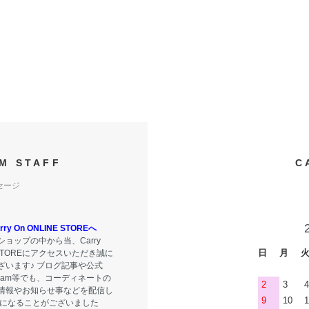
M STAFF
C
セージ
y On ONLINE STOREへ
ョップの中から当、Carry
日
月
E STOREにアクセスいただき誠に
ざいます♪ ブログ記事や公式
tagram等でも、コーディネートの
2
3
4
情報やお知らせ事などを配信し
9
10
1
気になることがございました