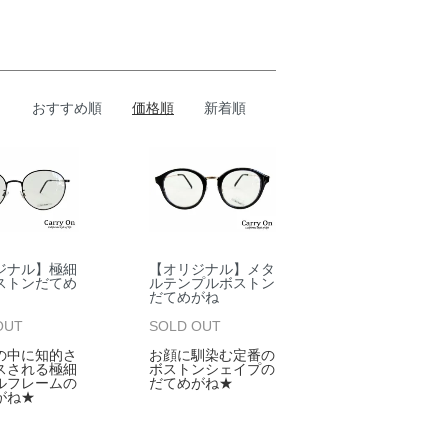
おすすめ順
価格順
新着順
【オリジナル】メタ
ジナル】極細
ルテンプルボストン
ストンだてめ
だてめがね
SOLD OUT
OUT
お顔に馴染む定番の
の中に知的さ
ボストンシェイプの
スされる極細
だてめがね★
ルフレームの
がね★