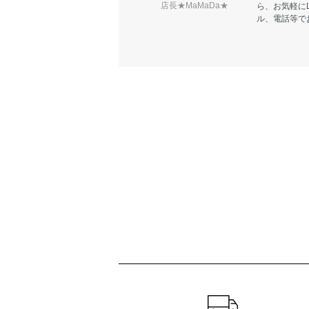
店長★MaMaDa★
ら、お気軽に
ル、電話等で
ショッピングガイド