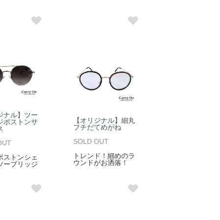
ジナル】ツー
【オリジナル】細丸
ジボストンサ
フチだてめがね
ス
SOLD OUT
OUT
トレンド！細めのラ
ボストンシェ
ウンドがお洒落！
ツーブリッジ