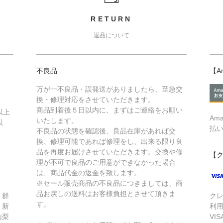
RETURN
返品について
不良品
【A
万が一不良品・誤発送がありましたら、至急交
換・修理対応をさせていただきます。
商品到着後５日以内に、まずはご連絡をお願い
以上
Am
いたします。
以
払
不良品の状態を確認後、良品在庫があれば交
換、修理可能であれば修理をし、出来る限り良
品を再度お届けさせていただきます。交換や修
【
理が不可で良品のご用意ができなかった場合
は、商品代金の返金を致します。
※セール販売商品の不良品につきましては、商
品お戻しの送料はお客様負担とさせて頂きま
、群
ク
す。
、新
利
山梨
VIS