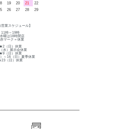
8
19
20
21
22
5
26
27
28
29
の営業スケジュール】
11時～19時
水曜は18時閉店
赤マーク＝休業
★2（日）休業
5（水）展示会休業
★9（日）休業
木）～16（日）夏季休業
★23（日）休業