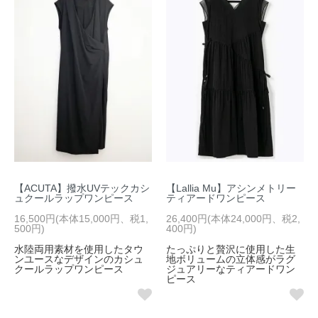
【ACUTA】撥水UVテックカシ
【Lallia Mu】アシンメトリー
ュクールラップワンピース
ティアードワンピース
16,500円(本体15,000円、税1,
26,400円(本体24,000円、税2,
500円)
400円)
水陸両用素材を使用したタウ
たっぷりと贅沢に使用した生
ンユースなデザインのカシュ
地ボリュームの立体感がラグ
クールラップワンピース
ジュアリーなティアードワン
ピース