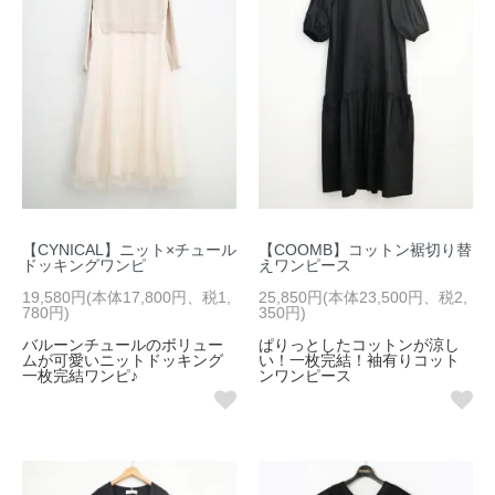
【CYNICAL】ニット×チュール
【COOMB】コットン裾切り替
ドッキングワンピ
えワンピース
19,580円(本体17,800円、税1,
25,850円(本体23,500円、税2,
780円)
350円)
バルーンチュールのボリュー
ぱりっとしたコットンが涼し
ムが可愛いニットドッキング
い！一枚完結！袖有りコット
一枚完結ワンピ♪
ンワンピース