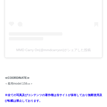
MMD Carry On(@mmdcarryon)がシェアした投稿
≪COORDINATE≫
＜着用model:158㎝＞
※全ての写真及びコンテンツの著作権は当サイトが保有しており無断使用及
び転載は禁止しております。