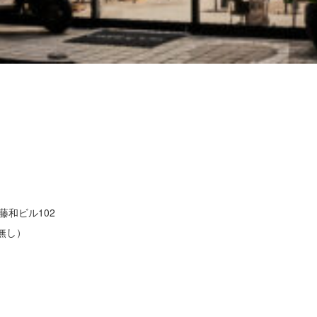
藤和ビル102
更無し）