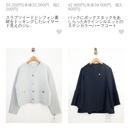
24,200円(本体22,000円、税2,
42,900円(本体39,000円、税3,
200円)
900円)
スラブツイードとシフォン素
バックにボックスタックをあ
材をドッキングしたレイヤー
しらったAラインシルエットの
ド見えのジレ。
ステンカラーハーフコート