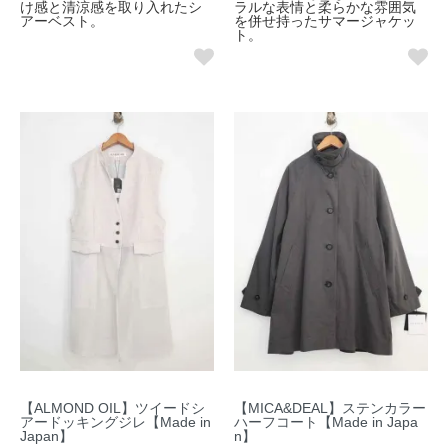
け感と清涼感を取り入れたシ
ラルな表情と柔らかな雰囲気
アーベスト。
を併せ持ったサマージャケッ
ト。
【ALMOND OIL】ツイードシ
【MICA&DEAL】ステンカラー
アードッキングジレ【Made in
ハーフコート【Made in Japa
Japan】
n】