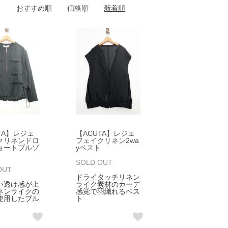
おすすめ順
価格順
新着順
TA】レジェ
【ACUTA】レジェ
クリネンドロ
フェイクリネン2wa
ョートブルゾ
yベスト
SOLD OUT
OUT
ドライタッチリネン
い透け感が上
ライク素材のカーデ
ネンライクの
感覚で羽織れるベス
使用したブル
ト