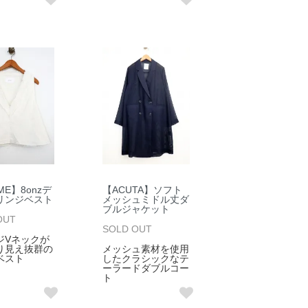
ME】8onzデ
【ACUTA】ソフト
リンジベスト
メッシュミドル丈ダ
ブルジャケット
OUT
SOLD OUT
ジVネックが
り見え抜群の
メッシュ素材を使用
ベスト
したクラシックなテ
ーラードダブルコー
ト