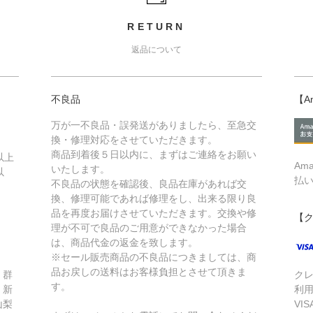
RETURN
返品について
不良品
【A
万が一不良品・誤発送がありましたら、至急交
換・修理対応をさせていただきます。
商品到着後５日以内に、まずはご連絡をお願い
以上
Am
いたします。
以
払
不良品の状態を確認後、良品在庫があれば交
換、修理可能であれば修理をし、出来る限り良
品を再度お届けさせていただきます。交換や修
【
理が不可で良品のご用意ができなかった場合
は、商品代金の返金を致します。
※セール販売商品の不良品につきましては、商
品お戻しの送料はお客様負担とさせて頂きま
、群
ク
す。
、新
利
山梨
VIS