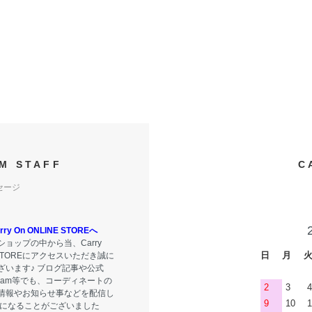
M STAFF
C
セージ
y On ONLINE STOREへ
ョップの中から当、Carry
日
月
E STOREにアクセスいただき誠に
ざいます♪ ブログ記事や公式
tagram等でも、コーディネートの
2
3
4
情報やお知らせ事などを配信し
9
10
1
気になることがございました