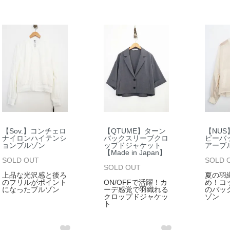
【Sov.】コンチェロ
【QTUME】ターン
【NU
ナイロンハイテンシ
バックスリーブクロ
ビーバ
ョンブルゾン
ップドジャケット
アーブ
【Made in Japan】
SOLD OUT
SOLD 
SOLD OUT
上品な光沢感と後ろ
夏の羽
のフリルがポイント
ON/OFFで活躍！カ
め！コ
になったブルゾン
ーデ感覚で羽織れる
のバッ
クロップドジャケッ
ゾン
ト