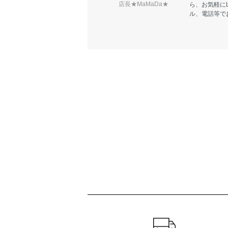
店長★MaMaDa★
ら、お気軽に
ル、電話等で
ショッピングガイド