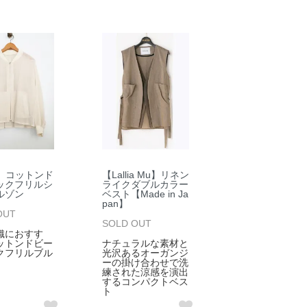
S】コットンド
【Lallia Mu】リネン
ックフリルシ
ライクダブルカラー
ルゾン
ベスト【Made in Ja
pan】
OUT
SOLD OUT
織におすす
ットンドビー
ナチュラルな素材と
クフリルブル
光沢あるオーガンジ
ーの掛け合わせで洗
練された涼感を演出
するコンパクトベス
ト