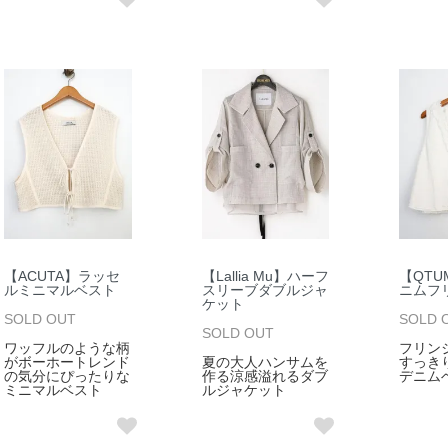
【ACUTA】ラッセ
【Lallia Mu】ハーフ
【QTU
ルミニマルベスト
スリーブダブルジャ
ニムフ
ケット
SOLD OUT
SOLD 
SOLD OUT
ワッフルのような柄
フリン
がボーホートレンド
夏の大人ハンサムを
すっき
の気分にぴったりな
作る涼感溢れるダブ
デニム
ミニマルベスト
ルジャケット