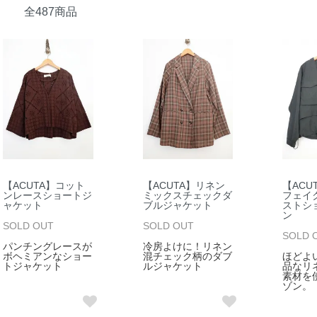
全487商品
【ACUTA】コット
【ACUTA】リネン
【ACU
ンレースショートジ
ミックスチェックダ
フェイ
ャケット
ブルジャケット
ストシ
ン
SOLD OUT
SOLD OUT
SOLD 
パンチングレースが
冷房よけに！リネン
ボヘミアンなショー
混チェック柄のダブ
ほどよ
トジャケット
ルジャケット
品なリ
素材を
ゾン。