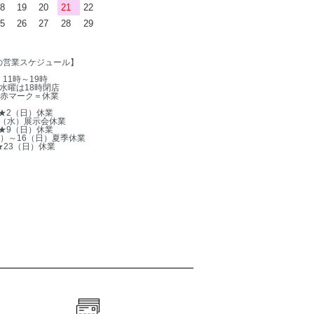
8
19
20
21
22
5
26
27
28
29
の営業スケジュール】
11時～19時
水曜は18時閉店
赤マーク＝休業
★2（日）休業
5（水）展示会休業
★9（日）休業
木）～16（日）夏季休業
★23（日）休業