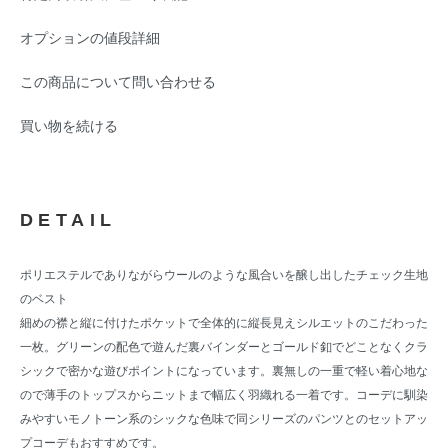
オプションの値段詳細
この商品について問い合わせる
買い物を続ける
DETAIL
ポリエステルでありながらウールのような風合いを醸し出したチェック生地
のベスト
細めの襟と縦に付けたポケットで全体的に縦長見えシルエットのこだわった
一枚。グリーンの配色で遊んだ裏バインダーとゴールド釦でどことなくクラ
シックで密かな遊びポイントになっています。裏無しの一重で軽い着心地な
ので薄手のトップスからニットまで幅広く羽織れる一着です。コーデに馴染
みやすいモノトーン系のシックな色味で同シリーズのパンツとのセットアッ
プコーデもおすすめです。