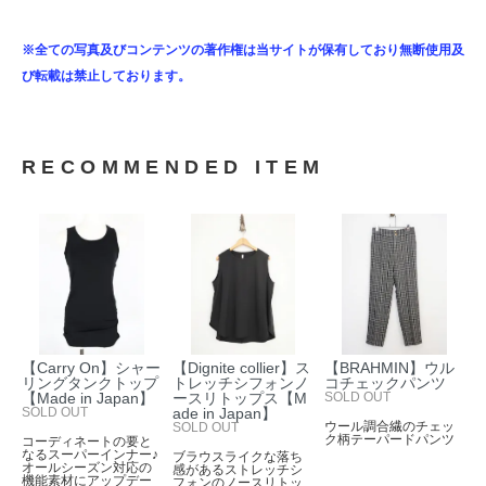
※全ての写真及びコンテンツの著作権は当サイトが保有しており無断使用及
び転載は禁止しております。
RECOMMENDED ITEM
【Carry On】シャー
【Dignite collier】ス
【BRAHMIN】ウル
リングタンクトップ
トレッチシフォンノ
コチェックパンツ
【Made in Japan】
ースリトップス【M
SOLD OUT
SOLD OUT
ade in Japan】
ウール調合繊のチェッ
SOLD OUT
ク柄テーパードパンツ
コーディネートの要と
なるスーパーインナー♪
ブラウスライクな落ち
オールシーズン対応の
感があるストレッチシ
機能素材にアップデー
フォンのノースリトッ