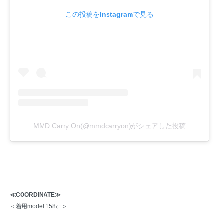
この投稿をInstagramで見る
MMD Carry On(@mmdcarryon)がシェアした投稿
≪COORDINATE≫
＜着用model:158㎝＞