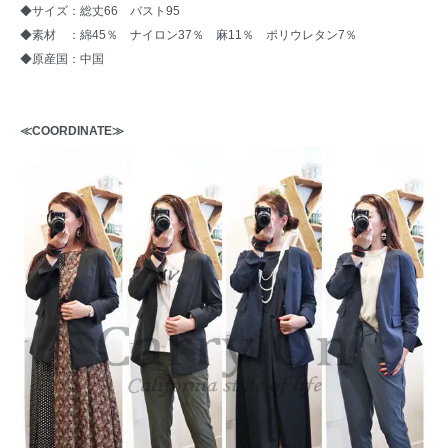
◆サイズ：総丈66 バスト95
◆素材 ：綿45％ ナイロン37％ 麻11％ ポリウレタン7％
◆原産国：中国
≪COORDINATE≫