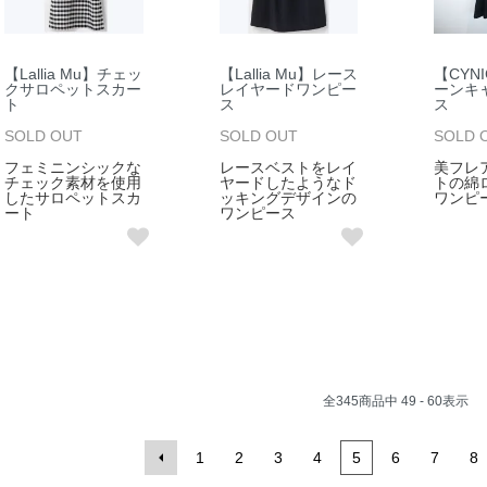
【Lallia Mu】チェッ
【Lallia Mu】レース
【CYN
クサロペットスカー
レイヤードワンピー
ーンキ
ト
ス
ス
SOLD OUT
SOLD OUT
SOLD 
フェミニンシックな
レースベストをレイ
美フレ
チェック素材を使用
ヤードしたようなド
トの綿
したサロペットスカ
ッキングデザインの
ワンピ
ート
ワンピース
全
345
商品中
49 - 60
表示
1
2
3
4
5
6
7
8