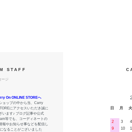
M STAFF
C
セージ
y On ONLINE STOREへ
ョップの中から当、Carry
日
月
E STOREにアクセスいただき誠に
ざいます♪ ブログ記事や公式
tagram等でも、コーディネートの
2
3
4
情報やお知らせ事などを配信し
9
10
1
気になることがございました