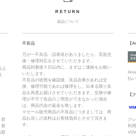
RETURN
返品について
不良品
【A
万が一不良品・誤発送がありましたら、至急交
換・修理対応をさせていただきます。
商品到着後５日以内に、まずはご連絡をお願い
以上
Am
いたします。
以
払
不良品の状態を確認後、良品在庫があれば交
換、修理可能であれば修理をし、出来る限り良
品を再度お届けさせていただきます。交換や修
【
理が不可で良品のご用意ができなかった場合
は、商品代金の返金を致します。
※セール販売商品の不良品につきましては、商
品お戻しの送料はお客様負担とさせて頂きま
、群
ク
す。
、新
利
山梨
VIS