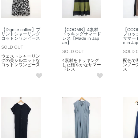
【Dignite collier】プ
【COOMB】4素材
【CO
リントシャーリング
ドッキングサマード
ブロッ
コットンワンピース
レス【Made in Jap
サマー
an】
e in J
SOLD OUT
SOLD OUT
SOLD 
ウェストシャーリン
グの美シルエットな
4素材をドッキング
配色で
コットンワンピース
した軽やかなサマー
ンノー
ドレス
ス