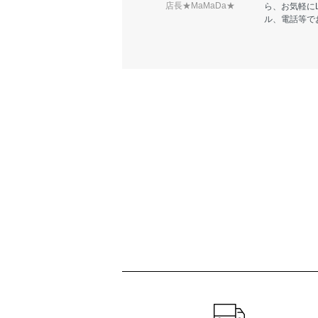
店長★MaMaDa★
ら、お気軽に
ル、電話等で
ショッピングガイド