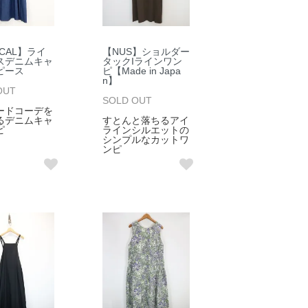
ICAL】ライ
【NUS】ショルダー
スデニムキャ
タックIラインワン
ピース
ピ【Made in Japa
n】
OUT
SOLD OUT
ードコーデを
るデニムキャ
すとんと落ちるアイ
ピ
ラインシルエットの
シンプルなカットワ
ンピ