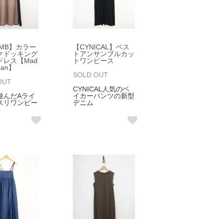
OMB】カラー
【CYNICAL】ベス
クドッキング
トアンサンブルカッ
ドレス【Mad
トワンピース
apan】
SOLD OUT
OUT
CYNICAL人気のベ
遊んだAライ
イカーパンツの新型
スリワンピー
デニム