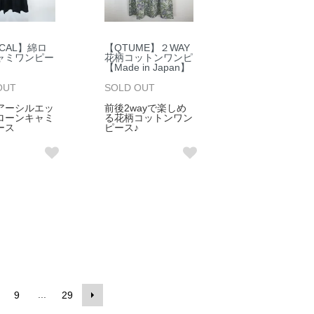
ICAL】綿ロ
【QTUME】２WAY
ャミワンピー
花柄コットンワンピ
【Made in Japan】
OUT
SOLD OUT
アーシルエッ
前後2wayで楽しめ
ローンキャミ
る花柄コットンワン
ース
ピース♪
...
9
29