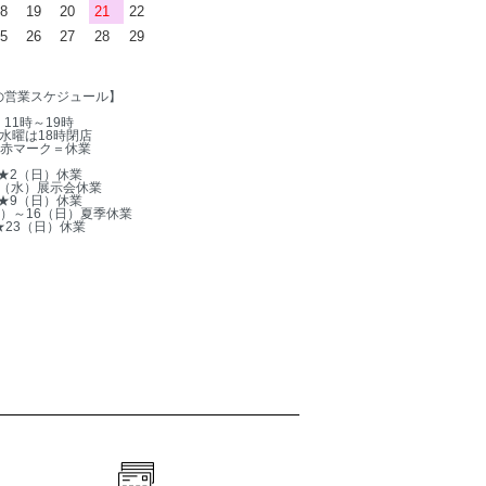
8
19
20
21
22
5
26
27
28
29
の営業スケジュール】
11時～19時
水曜は18時閉店
赤マーク＝休業
★2（日）休業
5（水）展示会休業
★9（日）休業
木）～16（日）夏季休業
★23（日）休業