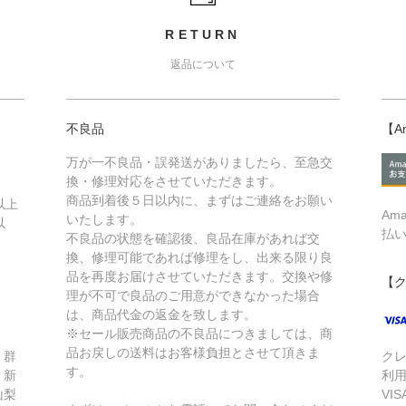
RETURN
返品について
不良品
【A
万が一不良品・誤発送がありましたら、至急交
換・修理対応をさせていただきます。
商品到着後５日以内に、まずはご連絡をお願い
以上
Am
いたします。
以
払
不良品の状態を確認後、良品在庫があれば交
換、修理可能であれば修理をし、出来る限り良
品を再度お届けさせていただきます。交換や修
【
理が不可で良品のご用意ができなかった場合
は、商品代金の返金を致します。
※セール販売商品の不良品につきましては、商
品お戻しの送料はお客様負担とさせて頂きま
、群
ク
す。
、新
利
山梨
VIS