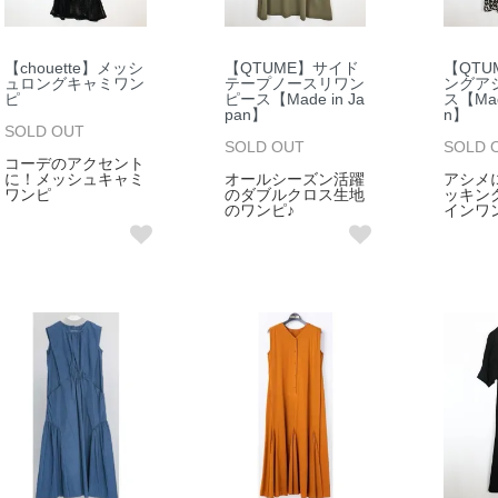
【chouette】メッシ
【QTUME】サイド
【QTU
ュロングキャミワン
テープノースリワン
ングア
ピ
ピース【Made in Ja
ス【Made
pan】
n】
SOLD OUT
SOLD OUT
SOLD 
コーデのアクセント
に！メッシュキャミ
オールシーズン活躍
アシメ
ワンピ
のダブルクロス生地
ッキン
のワンピ♪
インワ