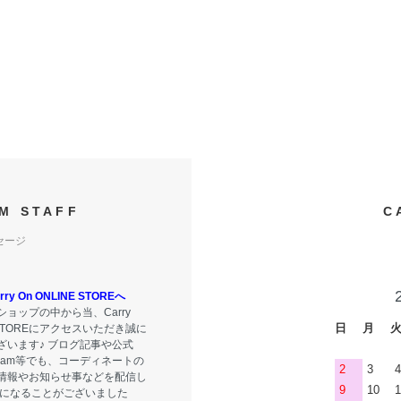
M STAFF
C
セージ
y On ONLINE STOREへ
ョップの中から当、Carry
日
月
E STOREにアクセスいただき誠に
ざいます♪ ブログ記事や公式
tagram等でも、コーディネートの
2
3
4
情報やお知らせ事などを配信し
9
10
1
気になることがございました