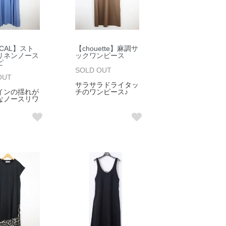
ICAL】スト
【chouette】麻調サ
リネンノース
ックワンピース
ピ
SOLD OUT
OUT
サラサラドライタッ
インの揺れが
チのワンピース♪
なノースリワ