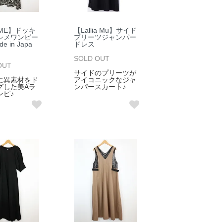
ME】ドッキ
【Lallia Mu】サイド
シメワンピー
プリーツジャンパー
 in Japa
ドレス
SOLD OUT
OUT
サイドのプリーツが
に異素材をド
アイコニックなジャ
グした美Aラ
ンパースカート♪
ンピ♪