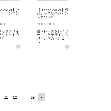
te collier】タ
【Dignite collier】幾
ラグランワン
何レース切替ジャン
スカワンピ
OUT
SOLD OUT
タックデザイ
幾何レースをレイヤ
敵なカットワ
ードしたデザインの
ス♪
ジャンスカワンピー
ス
...
11
12
29