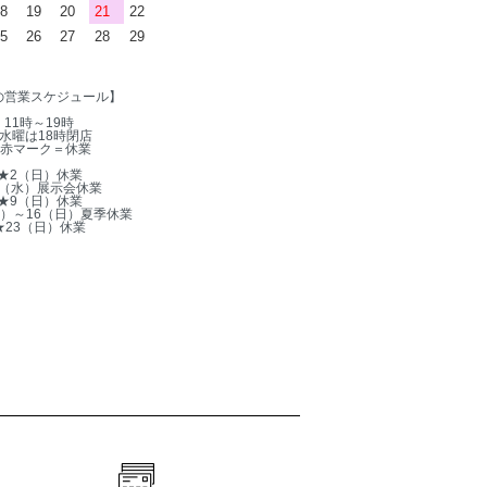
8
19
20
21
22
5
26
27
28
29
の営業スケジュール】
11時～19時
水曜は18時閉店
赤マーク＝休業
★2（日）休業
5（水）展示会休業
★9（日）休業
木）～16（日）夏季休業
★23（日）休業