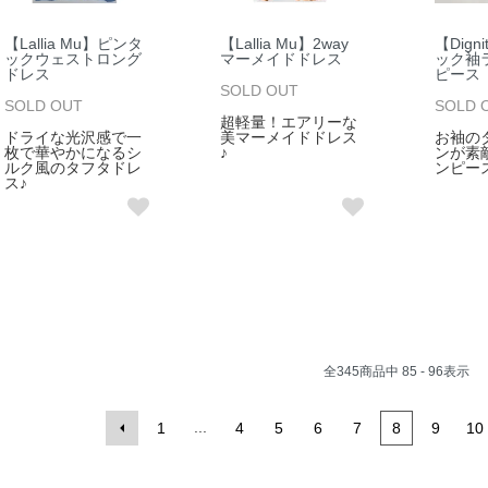
【Lallia Mu】ピンタ
【Lallia Mu】2way
【Digni
ックウェストロング
マーメイドドレス
ック袖
ドレス
ピース
SOLD OUT
SOLD OUT
SOLD 
超軽量！エアリーな
ドライな光沢感で一
美マーメイドドレス
お袖の
枚で華やかになるシ
♪
ンが素
ルク風のタフタドレ
ンピー
ス♪
全
345
商品中
85 - 96
表示
...
1
4
5
6
7
8
9
10