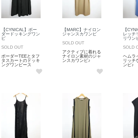
【CYNICAL】ボー
【MARC】ナイロン
【CYN
ダードッキングワン
ジャンスカワンピ
レッチ
ピ
リワン
SOLD OUT
SOLD OUT
SOLD 
アクティブに着れる
ボーダーTEEとタフ
ナイロン素材のジャ
ヘムラ
タスカートのドッキ
ンスカワンピ♪
リッチ
ングワンピース
ンピ♪