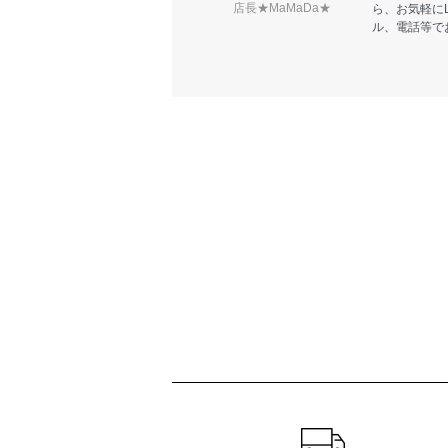
店長★MaMaDa★
ら、お気軽に
ル、電話等で
ショッピングガイド