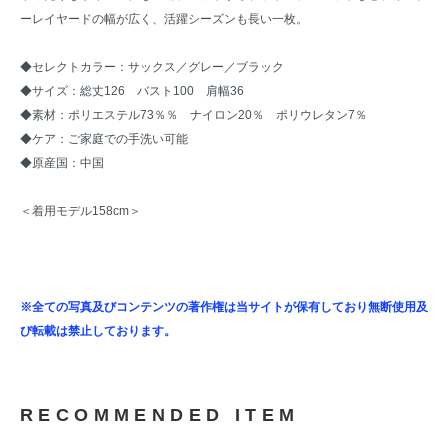
ーレイヤードの幅が広く、活躍シーズンも長い一枚。
◆セレクトカラー：サックス／グレー／ブラック
◆サイズ：総丈126 バスト100 肩幅36
◆素材：ポリエステル73％％ ナイロン20％ ポリウレタン7％
◆ケア：ご家庭での手洗い可能
◆原産国：中国
＜着用モデル158cm＞
※全ての写真及びコンテンツの著作権は当サイトが保有しており無断使用及
び転載は禁止しております。
RECOMMENDED ITEM