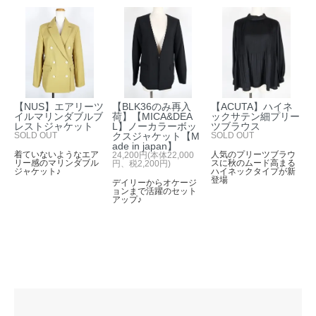
【NUS】エアリーツ
【BLK36のみ再入
【ACUTA】ハイネ
イルマリンダブルブ
荷】【MICA&DEA
ックサテン細プリー
レストジャケット
L】ノーカラーボッ
ツブラウス
SOLD OUT
クスジャケット【M
SOLD OUT
ade in japan】
着ていないようなエア
人気のプリーツブラウ
24,200円(本体22,000
リー感のマリンダブル
スに秋のムード高まる
円、税2,200円)
ジャケット♪
ハイネックタイプが新
登場
デイリーからオケージ
ョンまで活躍のセット
アップ♪