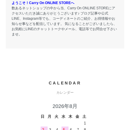
ようこそ！Carry On ONLINE STOREへ
数あるネットショップの中から当、Carry On ONLINE STOREにア
クセスいただき誠にありがとうございます♪ ブログ記事や公式
LINE、Instagram等でも、コーディネートのご紹介、お得情報やお
知らせ事などを配信しています。 気になることがございましたら、
お気軽にLINEのチャットトークやメール、電話等でお問合せ下さい
ませ。
CALENDAR
カレンダー
2026年8月
日
月
火
水
木
金
土
1
2
3
4
5
6
7
8