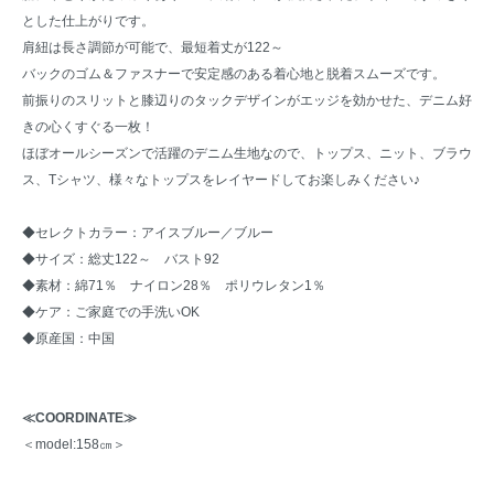
とした仕上がりです。
肩紐は長さ調節が可能で、最短着丈が122～
バックのゴム＆ファスナーで安定感のある着心地と脱着スムーズです。
前振りのスリットと膝辺りのタックデザインがエッジを効かせた、デニム好
きの心くすぐる一枚！
ほぼオールシーズンで活躍のデニム生地なので、トップス、ニット、ブラウ
ス、Tシャツ、様々なトップスをレイヤードしてお楽しみください♪
◆セレクトカラー：アイスブルー／ブルー
◆サイズ：総丈122～ バスト92
◆素材：綿71％ ナイロン28％ ポリウレタン1％
◆ケア：ご家庭での手洗いOK
◆原産国：中国
≪COORDINATE≫
＜model:158㎝＞