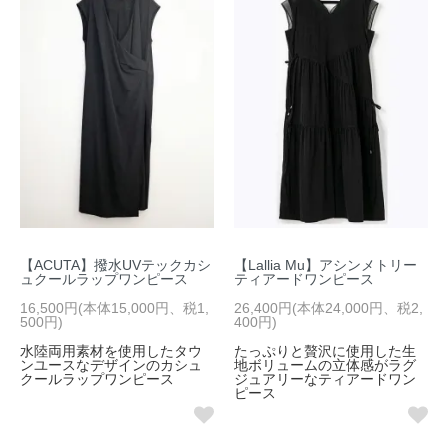
【ACUTA】撥水UVテックカシ
【Lallia Mu】アシンメトリー
ュクールラップワンピース
ティアードワンピース
16,500円(本体15,000円、税1,
26,400円(本体24,000円、税2,
500円)
400円)
水陸両用素材を使用したタウ
たっぷりと贅沢に使用した生
ンユースなデザインのカシュ
地ボリュームの立体感がラグ
クールラップワンピース
ジュアリーなティアードワン
ピース