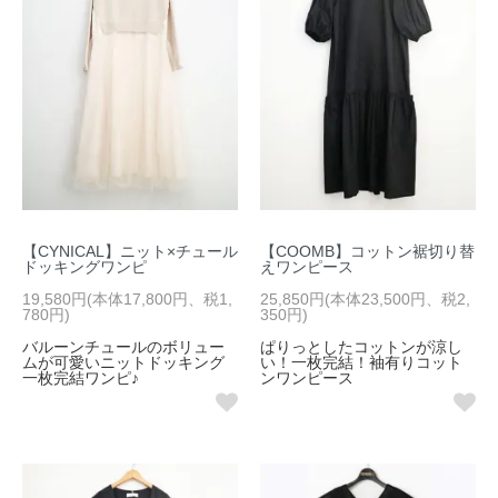
【CYNICAL】ニット×チュール
【COOMB】コットン裾切り替
ドッキングワンピ
えワンピース
19,580円(本体17,800円、税1,
25,850円(本体23,500円、税2,
780円)
350円)
バルーンチュールのボリュー
ぱりっとしたコットンが涼し
ムが可愛いニットドッキング
い！一枚完結！袖有りコット
一枚完結ワンピ♪
ンワンピース