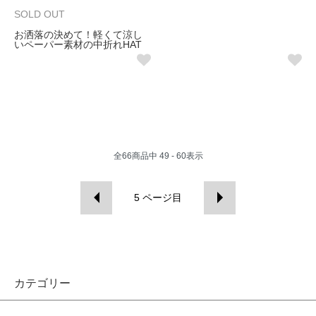
SOLD OUT
お洒落の決めて！軽くて涼し
いペーパー素材の中折れHAT
全
66
商品中
49 - 60
表示
5
ページ目
カテゴリー