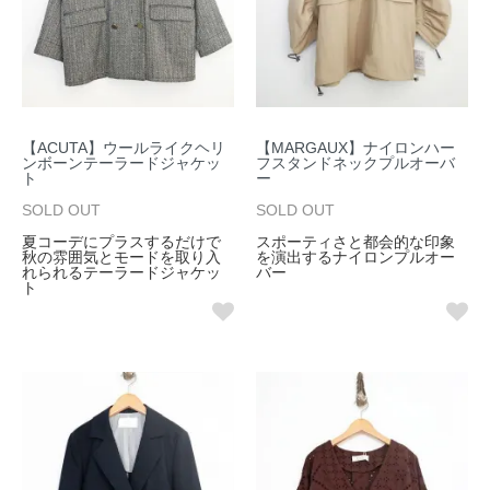
【ACUTA】ウールライクヘリ
【MARGAUX】ナイロンハー
ンボーンテーラードジャケッ
フスタンドネックプルオーバ
ト
ー
SOLD OUT
SOLD OUT
夏コーデにプラスするだけで
スポーティさと都会的な印象
秋の雰囲気とモードを取り入
を演出するナイロンプルオー
れられるテーラードジャケッ
バー
ト