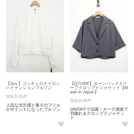
【Sov.】コンチェロナイロン
【QTUME】ターンバックスリ
ハイテンションブルゾン
ーブクロップドジャケット【M
ade in Japan】
SOLD OUT
SOLD OUT
上品な光沢感と後ろのフリル
がポイントになったブルゾン
ON/OFFで活躍！カーデ感覚で
羽織れるクロップドジャケッ
ト