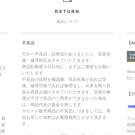
RETURN
返品について
不良品
【A
万が一不良品・誤発送がありましたら、至急交
換・修理対応をさせていただきます。
商品到着後５日以内に、まずはご連絡をお願い
以上
Am
いたします。
以
払
不良品の状態を確認後、良品在庫があれば交
換、修理可能であれば修理をし、出来る限り良
品を再度お届けさせていただきます。交換や修
【
理が不可で良品のご用意ができなかった場合
は、商品代金の返金を致します。
※セール販売商品の不良品につきましては、商
品お戻しの送料はお客様負担とさせて頂きま
、群
ク
す。
、新
利
山梨
VIS