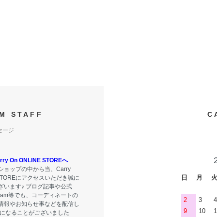
M STAFF
C
セージ
y On ONLINE STOREへ
ョップの中から当、Carry
日
月
E STOREにアクセスいただき誠に
ざいます♪ ブログ記事や公式
tagram等でも、コーディネートの
2
3
4
情報やお知らせ事などを配信し
9
10
1
気になることがございました