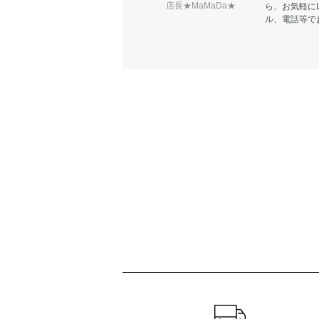
店長★MaMaDa★
ら、お気軽に
ル、電話等で
ショッピングガイド