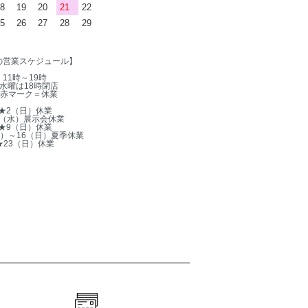
8
19
20
21
22
5
26
27
28
29
の営業スケジュール】
11時～19時
水曜は18時閉店
赤マーク＝休業
★2（日）休業
5（水）展示会休業
★9（日）休業
木）～16（日）夏季休業
★23（日）休業