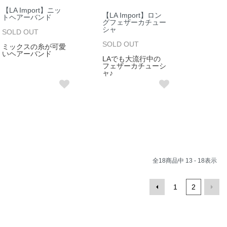
【LA Import】ニッ
【LA Import】ロン
トヘアーバンド
グフェザーカチュー
シャ
SOLD OUT
SOLD OUT
ミックスの糸が可愛
いヘアーバンド
LAでも大流行中の
フェザーカチューシ
ャ♪
全
18
商品中
13 - 18
表示
1
2