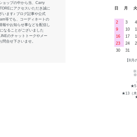
ョップの中から当、Carry
日
月
E STOREにアクセスいただき誠に
ざいます♪ ブログ記事や公式
tagram等でも、コーディネートの
2
3
4
情報やお知らせ事などを配信し
9
10
1
気になることがございました
LINEのチャットトークやメー
16
17
1
お問合せ下さいませ。
23
24
2
30
31
【8月
※
※
★
★13（