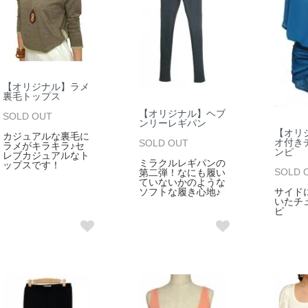
【オリジナル】ラメ
裏毛トップス
【オリジナル】ヘブ
SOLD OUT
ンリーレギパン
【オリ
カジュアルな裏毛に
オ付き
SOLD OUT
ラメがキラキラ♪セ
ンピ
レブカジュアルなト
ミラクルレギパンの
ップスです！
SOLD 
第二弾！なにも履い
ていないかのような
サイド
ソフトな履き心地♪
いたチ
ピ