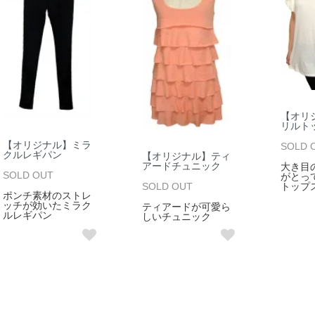
【オリ
リルト
【オリジナル】ミラ
SOLD 
クルレギパン
【オリジナル】ティ
アードチュニック
大き目
SOLD OUT
がとって
SOLD OUT
トップ
ポンチ素材のストレ
ッチが効いたミラク
ティアードが可愛ら
ルレギパン
しいチュニック