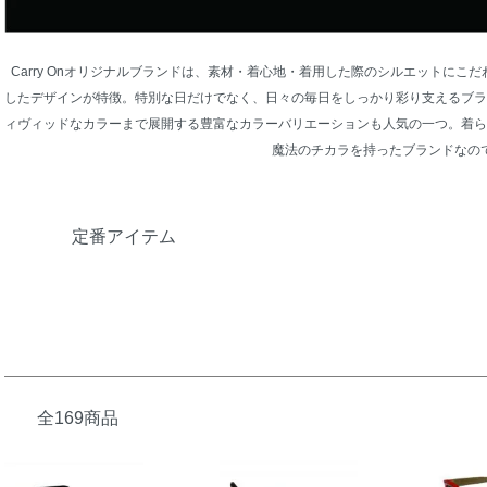
Carry Onオリジナルブランドは、素材・着心地・着用した際のシルエットに
したデザインが特徴。特別な日だけでなく、日々の毎日をしっかり彩り支えるブラ
ィヴィッドなカラーまで展開する豊富なカラーバリエーションも人気の一つ。着ら
魔法のチカラを持ったブランドなの
グループ一覧
定番アイテム
全169商品