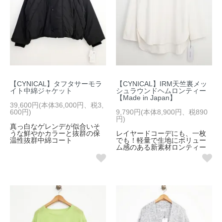
【CYNICAL】タフタサーモラ
【CYNICAL】IRM天竺裏メッ
イト中綿ジャケット
シュラウンドヘムロンティー
【Made in Japan】
39,600円(本体36,000円、税3,
600円)
9,790円(本体8,900円、税890
円)
真っ白なゲレンデが似合いそ
うな鮮やかカラーと抜群の保
レイヤードコーデにも、一枚
温性抜群中綿コート
でも！軽量で生地にボリュー
ム感のある新素材ロンティー