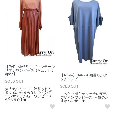
【PARLMASEL】ヴィンテージ
サテンワンピース【Made in J
apan】
【Acuta】BANZAI袖滑らかタ
ッチワンピ
SOLD OUT
SOLD OUT
大人気シリーズ！計算された
ヌケ感がたまらないヴィンテ
しっとり滑らかタッチの変形
ージサテンから、ワンピース
デザインワンピース♪人気のお
が登場です★
袖がバンザイ★