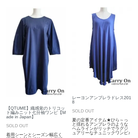
レーヨンアンブレラドレス201
8
【QTUME】織感覚のトリコッ
SOLD OUT
ト編みニット七分袖ワンピ【M
ade in Japan】
夏の定番アイテム★ひら～っ
と揺れるアンブレラのような
SOLD OUT
ヘムラインがリッチでラグジ
ュアリーなチュニックワンピ♪
着用シーンとシーズン幅広く