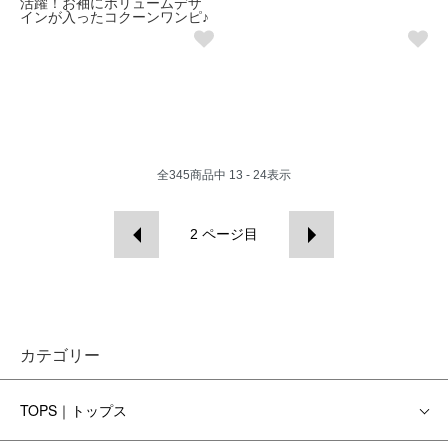
活躍！お袖にボリュームデザ
インが入ったコクーンワンピ♪
全
345
商品中
13 - 24
表示
2
ページ目
カテゴリー
TOPS｜トップス