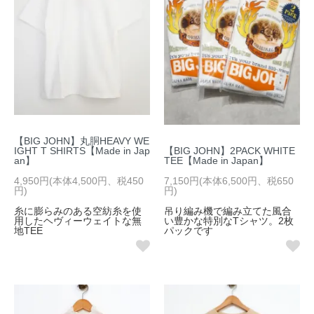
【BIG JOHN】丸胴HEAVY WE
【BIG JOHN】2PACK WHITE
IGHT T SHIRTS【Made in Jap
TEE【Made in Japan】
an】
7,150円(本体6,500円、税650
4,950円(本体4,500円、税450
円)
円)
吊り編み機で編み立てた風合
糸に膨らみのある空紡糸を使
い豊かな特別なTシャツ。2枚
用したヘヴィーウェイトな無
パックです
地TEE