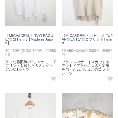
【MICA&DEAL】"IVYLEAGU
【MICA&DEAL×La Hutte】"UF
E"ロゴT-shirt【Made in Japa
ARNIENTE"ロゴプリントT-shi
n】
rt
10,450円(本体9,500円、税950
10,450円(本体9,500円、税950
円)
円)
ラフな雰囲気のTシャツにロゴ
フランスのボーイスカウトや
プリントを施した大人カジュ
アウトドア文化に大きな影響
アルなTシャツ
を与えたLa HutteとのコラボT
シャツ