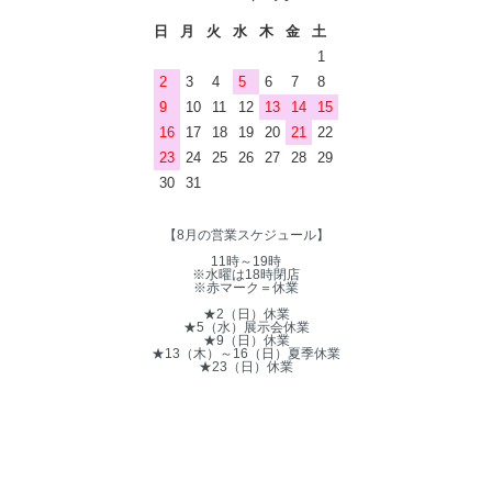
日
月
火
水
木
金
土
1
2
3
4
5
6
7
8
9
10
11
12
13
14
15
16
17
18
19
20
21
22
23
24
25
26
27
28
29
30
31
【8月の営業スケジュール】
11時～19時
※水曜は18時閉店
※赤マーク＝休業
★2（日）休業
★5（水）展示会休業
★9（日）休業
★13（木）～16（日）夏季休業
★23（日）休業