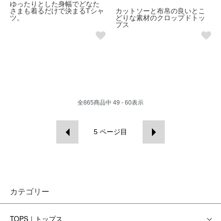
ゆったりとした身幅でどなた
さまも着るだけで決まるTシャ
カットソーと布帛の良いとこ
ツ。
どりな素材のクロップドトッ
プス
全
865
商品中
49 - 60
表示
5
ページ目
カテゴリー
TOPS｜トップス