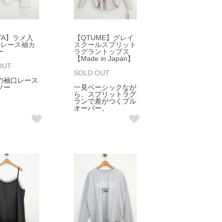
TA】ラメ入
【QTUME】グレイ
×レース袖カ
スクールスプリット
ー
ラグラントップス
【Made in Japan】
OUT
SOLD OUT
の袖口レース
ソー
一見ベーシックなが
ら、スプリットラグ
ランで差がつくプル
オーバー。