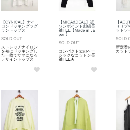
【CYNICAL】ナイ
【MICA&DEAL】裾
【ACU
ロンドッキングラグ
ワンポイント刺繍長
りリブ
ラントップス
袖TEE【Made in Ja
ットソ
pan】
SOLD OUT
SOLD 
SOLD OUT
ストレッチナイロン
新定番
を袖にドッキングし
コンパクト丈のベー
カット
た一枚でサマになる
シックなコットン長
デザイントップス
袖TEE★