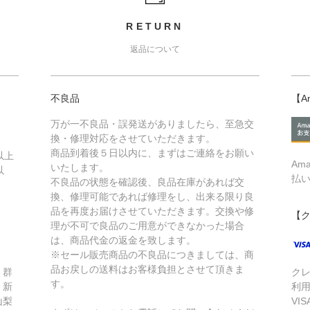
RETURN
返品について
不良品
【A
万が一不良品・誤発送がありましたら、至急交
換・修理対応をさせていただきます。
商品到着後５日以内に、まずはご連絡をお願い
以上
Am
いたします。
以
払
不良品の状態を確認後、良品在庫があれば交
換、修理可能であれば修理をし、出来る限り良
品を再度お届けさせていただきます。交換や修
【
理が不可で良品のご用意ができなかった場合
は、商品代金の返金を致します。
※セール販売商品の不良品につきましては、商
品お戻しの送料はお客様負担とさせて頂きま
、群
ク
す。
、新
利
山梨
VIS