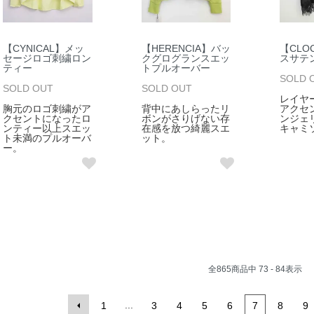
【CYNICAL】メッ
【HERENCIA】バッ
【CLO
セージロゴ刺繍ロン
クグログランスエッ
スサテ
ティー
トプルオーバー
SOLD 
SOLD OUT
SOLD OUT
レイヤ
胸元のロゴ刺繍がア
背中にあしらったリ
アクセ
クセントになったロ
ボンがさりげない存
ンジェ
ンティー以上スエッ
在感を放つ綺麗スエ
キャミ
ト未満のプルオーバ
ット。
ー。
全
865
商品中
73 - 84
表示
...
1
3
4
5
6
7
8
9