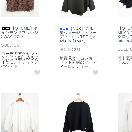
【QTUME】ダ
【QTU
【NUS】ズル
イヤモンドフリンジ
MEAN
美ジョーゼットフー
2WAYベスト
クロッ
ディーロンTEE【M
ade in
ade in Japan】
SOLD OUT
SOLD 
SOLD OUT
コーデのアクセント
としても楽しめるダ
薄手裏
綺麗見えするジョー
イヤモンドフリンジ
ド丈プ
ゼット素材のフーデ
のベスト
ィーロンティー。