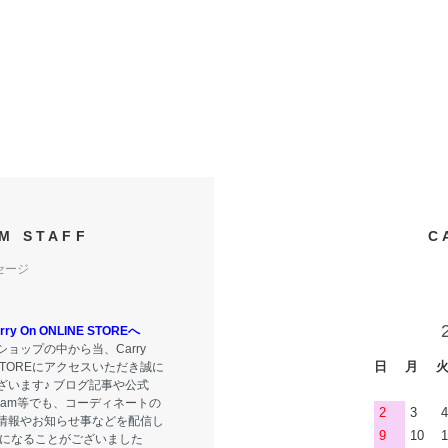
M STAFF
C
セージ
y On ONLINE STOREへ
ョップの中から当、Carry
日
月
E STOREにアクセスいただき誠に
ざいます♪ ブログ記事や公式
tagram等でも、コーディネートの
2
3
4
情報やお知らせ事などを配信し
9
10
1
気になることがございました