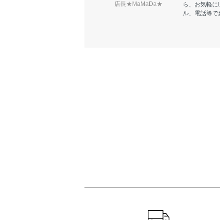
店長★MaMaDa★
ら、お気軽に
ル、電話等で
ショッピングガイド