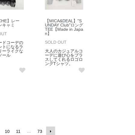
CHE】レー
【MICA&DEAL】"S
ンキャミ
UNDAY Club"ロング
TEE【Made in Japa
n】
OUT
SOLD OUT
ードコーデの
ントになるラ
リーライクな
大人のカジュアルコ
ソール
ーデに遊び心をプラ
スしてくれるロゴロ
ングTシャツ。
...
10
11
73