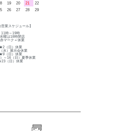
8
19
20
21
22
5
26
27
28
29
の営業スケジュール】
11時～19時
水曜は18時閉店
赤マーク＝休業
★2（日）休業
5（水）展示会休業
★9（日）休業
木）～16（日）夏季休業
★23（日）休業