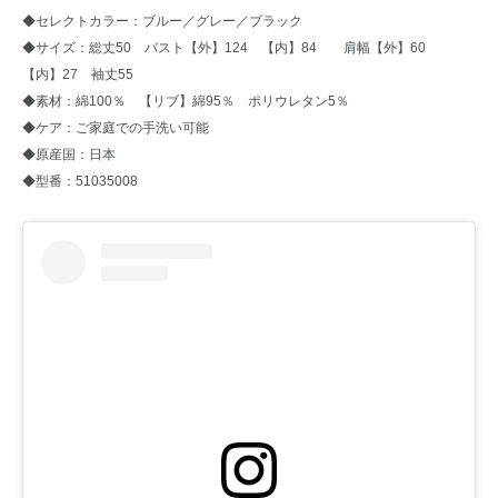
◆セレクトカラー：ブルー／グレー／ブラック
◆サイズ：総丈50 バスト【外】124 【内】84 肩幅【外】60
【内】27 袖丈55
◆素材：綿100％ 【リブ】綿95％ ポリウレタン5％
◆ケア：ご家庭での手洗い可能
◆原産国：日本
◆型番：51035008