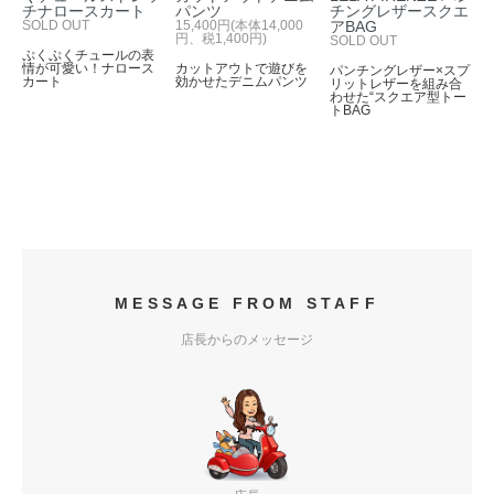
チナロースカート
パンツ
チングレザースクエ
SOLD OUT
15,400円(本体14,000
アBAG
円、税1,400円)
SOLD OUT
ぷくぷくチュールの表
情が可愛い！ナロース
カットアウトで遊びを
パンチングレザー×スプ
カート
効かせたデニムパンツ
リットレザーを組み合
わせた“スクエア型トー
トBAG
MESSAGE FROM STAFF
店長からのメッセージ