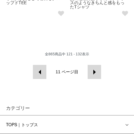
ップドTEE
スのようなきちんと感をもっ
たTシャツ
全
865
商品中
121 - 132
表示
11
ページ目
カテゴリー
TOPS｜トップス