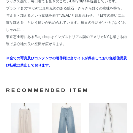
ラックス感で、毎日着ても飽きのこないDaily styleを提案しています。
ブランド名の“MICA”は真珠光沢のある鉱石・きらきら輝くの意味を持ち、
与える・加えるという意味を表す“DEAL”と組み合わせ、「日常の装いに上
質な輝きを」という願いが込められています。毎日の生活を”さりげなく”お
しゃれに…
東京恵比寿にあるFlag shopはインダストリアル調のアメリカNYを感じる内
装で居心地の良い空間が広がります。
※全ての写真及びコンテンツの著作権は当サイトが保有しており無断使用及
び転載は禁止しております。
RECOMMENDED ITEM