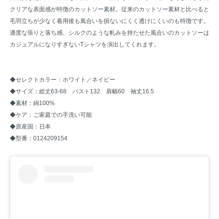
クリアな表面感が特徴のカットソー素材。従来のカットソー素材と比べると
毛羽立ちが少なく着用後も風合いを損ないにくく透けにくいのも特徴です。
適度な張りと落ち感、シルクのような軋みを持たせた風合いのカットソーは
カジュアルになりすぎないTシャツを演出してくれます。
◆セレクトカラー：ホワイト／ネイビー
◆サイズ：総丈63-68 バスト132 肩幅60 袖丈16.5
◆素材：綿100%
◆ケア：ご家庭での手洗い可能
◆原産国：日本
◆型番：0124209154