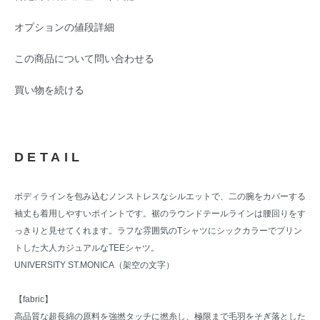
オプションの値段詳細
この商品について問い合わせる
買い物を続ける
DETAIL
ボディラインを包み込むノンストレスなシルエットで、二の腕をカバーする
袖丈も着用しやすいポイントです。裾のラウンドテールラインは腰回りをす
っきりと見せてくれます。ラフな雰囲気のTシャツにシックカラーでプリン
トした大人カジュアルなTEEシャツ。
UNIVERSITY ST.MONICA（架空の文字）
【fabric】
高品質な超長綿の原料を強撚タッチに撚糸し、極限まで毛羽をそぎ落とした