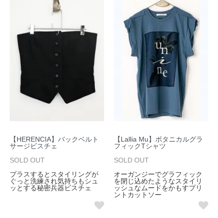
【HERENCIA】バックベルト
【Lallia Mu】ボタニカルグラ
サージビスチェ
フィックTシャツ
SOLD OUT
SOLD OUT
プラスするとスタイリングが
オーガンジーでグラフィック
ぐっと洗練され気持ちもシュ
を閉じ込めたようなスタイリ
ッとする秘密兵器ビスチェ
ッシュなムードをかもすプリ
ントカットソー