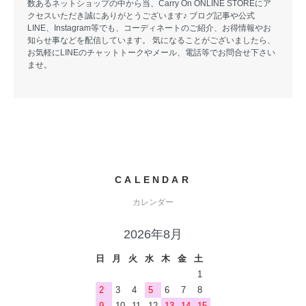
数あるネットショップの中から当、Carry On ONLINE STOREにア
クセスいただき誠にありがとうございます♪ ブログ記事や公式
LINE、Instagram等でも、コーディネートのご紹介、お得情報やお
知らせ事などを配信しています。 気になることがございましたら、
お気軽にLINEのチャットトークやメール、電話等でお問合せ下さい
ませ。
CALENDAR
カレンダー
2026年8月
日
月
火
水
木
金
土
1
2
3
4
5
6
7
8
9
10
11
12
13
14
15