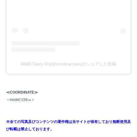
MMD Carry On(@mmdcarryon)がシェアした投稿
≪COORDINATE≫
＜model:158㎝＞
※全ての写真及びコンテンツの著作権は当サイトが保有しており無断使用及
び転載は禁止しております。