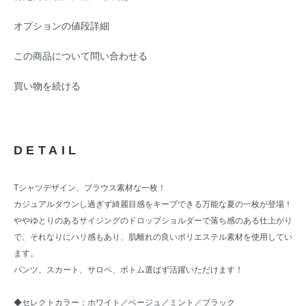
オプションの値段詳細
この商品について問い合わせる
買い物を続ける
DETAIL
Tシャツデザイン、ブラウス素材な一枚！
カジュアルダウンし過ぎず綺麗目感をキープできる万能な夏の一枚が登場！
ややゆとりのあるサイジングのドロップショルダーで落ち感のある仕上がり
で、それなりにハリ感もあり、肌離れの良いポリエステル素材を使用してい
ます。
パンツ、スカート、サロペ、ボトム選ばず活躍いただけます！
◆セレクトカラー：ホワイト／ベージュ／ミント／ブラック