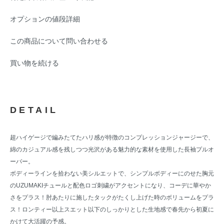
オプションの値段詳細
この商品について問い合わせる
買い物を続ける
DETAIL
超ハイゲージで編みたてたハリ感が特徴のコンプレッションジャージーで、
綿のカジュアル感を残しつつ光沢がある魅力的な素材を使用した長袖プルオ
ーバー。
ボディーラインを拾わない美シルエットで、シンプルボディーにのせた胸元
のUZUMAKIチュールと配色ロゴ刺繍がアクセントになり、コーデに華やか
さをプラス！肘あたりに施したタックがたくし上げた時のボリュームをプラ
ス！ロンティー以上スエット以下のしっかりとした生地感で春先から初夏に
かけて大活躍の予感。