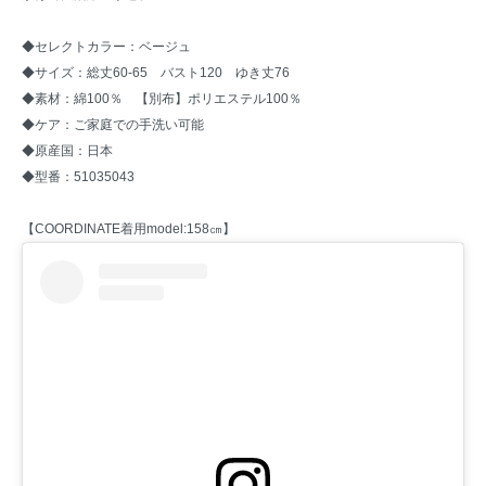
◆セレクトカラー：ベージュ
◆サイズ：総丈60-65 バスト120 ゆき丈76
◆素材：綿100％ 【別布】ポリエステル100％
◆ケア：ご家庭での手洗い可能
◆原産国：日本
◆型番：51035043
【COORDINATE着用model:158㎝】