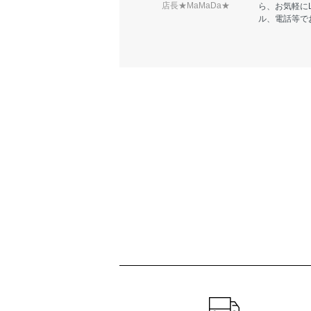
店長★MaMaDa★
ら、お気軽に
ル、電話等で
ショッピングガイド