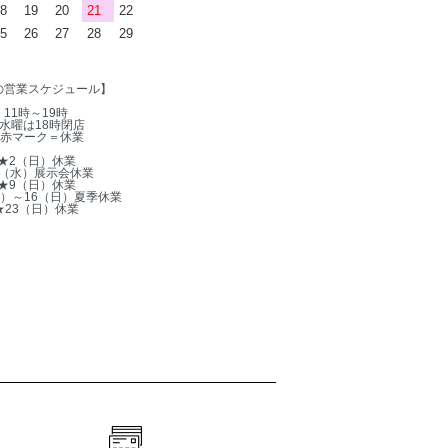
8
19
20
21
22
5
26
27
28
29
の営業スケジュール】
11時～19時
水曜は18時閉店
赤マーク＝休業
★2（日）休業
5（水）展示会休業
★9（日）休業
木）～16（日）夏季休業
★23（日）休業