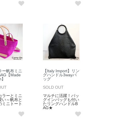
ラー帆布ミニ
【Italy Import】リン
AG【Made
グハンドル3wayバ
an】
ッグ
OUT
SOLD OUT
カラーとミニ
マルチに活躍！バッ
愛い～帆布と
グインバッグも付い
のミニトート
たリングハンドルB
AG★