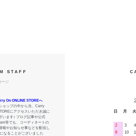
M STAFF
C
セージ
y On ONLINE STOREへ
ョップの中から当、Carry
日
月
E STOREにアクセスいただき誠に
ざいます♪ ブログ記事や公式
tagram等でも、コーディネートの
2
3
4
情報やお知らせ事などを配信し
9
10
1
気になることがございました