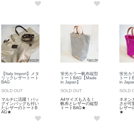
【Italy Import】メタ
蛍光カラー帆布縦型
蛍光カ
リックレザートート
トートBAG【Made
トートB
BAG
in Japan】
in Jap
SOLD OUT
SOLD OUT
SOLD 
マルチに活躍！バッ
A4サイズも入る！
ネオン
グインバッグも付い
帆布とレザーの縦型
さが可
たレザーのトートB
トートBAG★
レザー
AG★
★