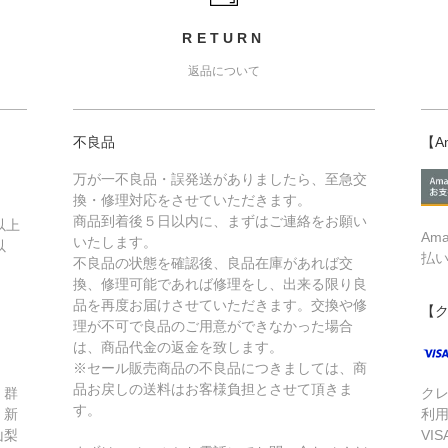
RETURN
返品について
不良品
【A
万が一不良品・誤発送がありましたら、至急交
換・修理対応をさせていただきます。
商品到着後５日以内に、まずはご連絡をお願い
以上
Am
いたします。
以
払
不良品の状態を確認後、良品在庫があれば交
換、修理可能であれば修理をし、出来る限り良
品を再度お届けさせていただきます。交換や修
【
理が不可で良品のご用意ができなかった場合
は、商品代金の返金を致します。
※セール販売商品の不良品につきましては、商
品お戻しの送料はお客様負担とさせて頂きま
、群
ク
す。
、新
利
山梨
VIS