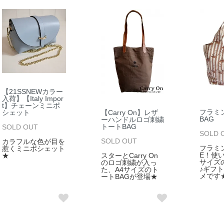
【21SSNEWカラー
入荷】【Italy Impor
t】チェーンミニポ
フラミ
シェット
【Carry On】レザ
BAG
ーハンドルロゴ刺繍
トートBAG
SOLD OUT
SOLD 
SOLD OUT
カラフルな色が目を
フラミ
惹くミニポシェット
E！使
★
スターとCarry On
サイズ
のロゴ刺繍が入っ
♪ギフ
た、A4サイズのト
メです
ートBAGが登場★