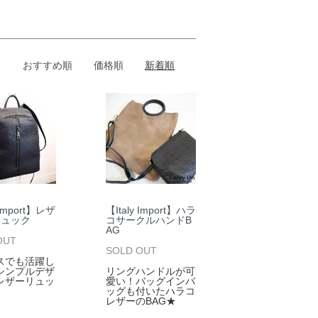
おすすめ順
価格順
新着順
 Import】レザ
【Italy Import】ハラ
リュック
コサークルハンドB
AG
OUT
SOLD OUT
スでも活躍し
シンプルデザ
リングハンドルが可
レザーリュッ
愛い！バッグインバ
ッグも付いたハラコ
レザーのBAG★