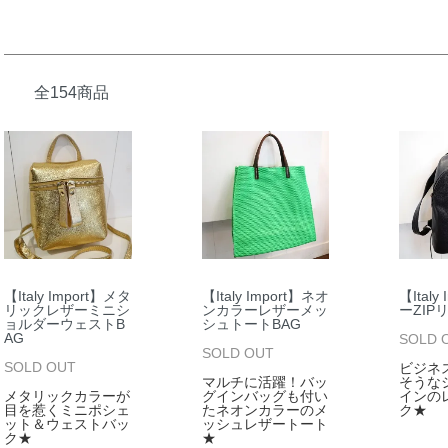
全154商品
【Italy Import】メタ
【Italy Import】ネオ
【Italy
リックレザーミニシ
ンカラーレザーメッ
ーZIP
ョルダーウェストB
シュトートBAG
AG
SOLD 
SOLD OUT
SOLD OUT
ビジネ
マルチに活躍！バッ
そうな
メタリックカラーが
グインバッグも付い
インの
目を惹くミニポシェ
たネオンカラーのメ
ク★
ット＆ウェストバッ
ッシュレザートート
ク★
★