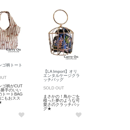
ンゴ柄トート
【LA Import】オリ
エンタルケージクラ
OUT
ッチバッグ
ンゴ柄がCUT
SOLD OUT
い勝手のいい
のトートBAG
まさかの！鳥かごを
トにもおスス
模った夢のような可
★
愛さのクラッチバッ
グ★