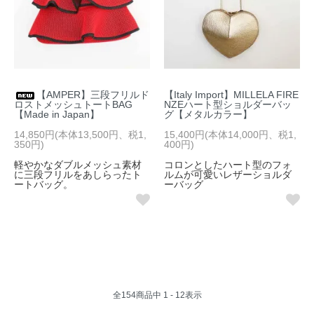
【AMPER】三段フリルド
【Italy Import】MILLELA FIRE
ロストメッシュトートBAG
NZEハート型ショルダーバッ
【Made in Japan】
グ【メタルカラー】
14,850円(本体13,500円、税1,
15,400円(本体14,000円、税1,
350円)
400円)
軽やかなダブルメッシュ素材
コロンとしたハート型のフォ
に三段フリルをあしらったト
ルムが可愛いレザーショルダ
ートバッグ。
ーバッグ
全
154
商品中
1 - 12
表示