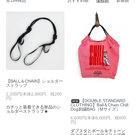
全154商品
おすすめ順
価格順
新着順
【BALL＆CHAIN】ショルダー
ストラップ
2,200円(本体2,000円、税200
円)
【DOUBLE STANDARD
CLOTHING】Ball＆Chain Chill
カチッと装着できる単品のシ
Dog刺繍BAG（Mサイズ）
ョルダーストラップ★
6,600円(本体6,000円、税600
円)
ダブスタとボール＆チェーン
のコラボバッグデイリーで使