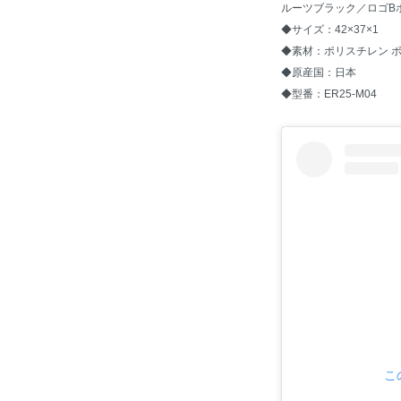
ルーツブラック／ロゴB
◆サイズ：42×37×1
◆素材：ポリスチレン 
◆原産国：日本
◆型番：ER25-M04
こ