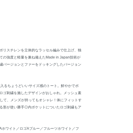
ポリスチレンを立体的なラッセル編みで仕上げ、独
強度と軽量を兼ね備えたMade in Japan技術が
繍バージョンとファーをドッキングしたバージョン
が入るちょうどいいサイズ感のトート。鮮やかでポ
ロゴ刺繍を施したデザインがおしゃれ。メッシュ素
として、メンズが持ってもオシャレ！体にフィットす
る形が使い勝手◎内ポケットについたロゴ刺繍もア
Aホワイト／ロゴAブルー／フルーツホワイト／フ