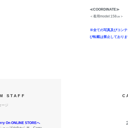
≪COORDINATE≫
＜着用model:158㎝＞
※全ての写真及びコンテ
び転載は禁止しておりま
M STAFF
C
セージ
y On ONLINE STOREへ