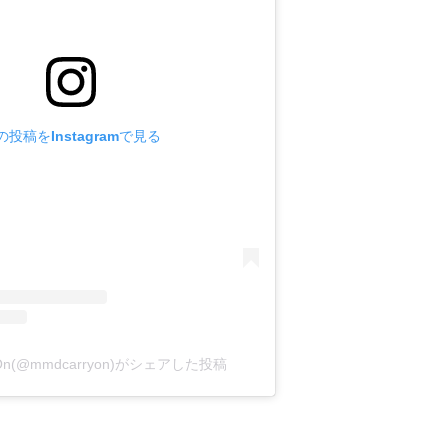
の投稿をInstagramで見る
y On(@mmdcarryon)がシェアした投稿