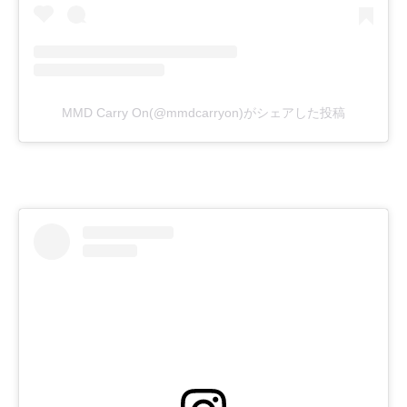
MMD Carry On(@mmdcarryon)がシェアした投稿