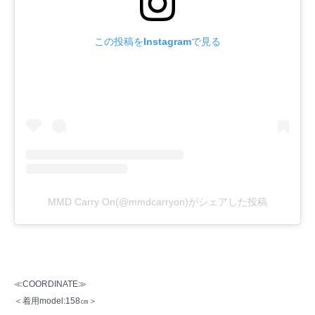
この投稿をInstagramで見る
MMD Carry On(@mmdcarryon)がシェアした投稿
≪COORDINATE≫
＜着用model:158㎝＞