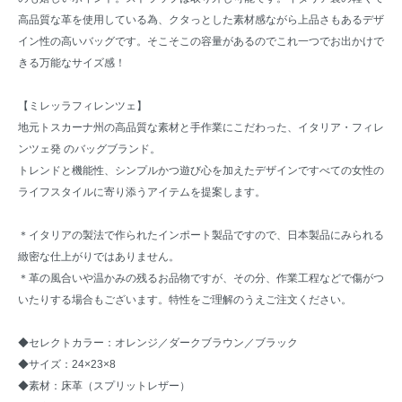
高品質な革を使用している為、クタっとした素材感ながら上品さもあるデザ
イン性の高いバッグです。そこそこの容量があるのでこれ一つでお出かけで
きる万能なサイズ感！
【ミレッラフィレンツェ】
地元トスカーナ州の高品質な素材と手作業にこだわった、イタリア・フィレ
ンツェ発 のバッグブランド。
トレンドと機能性、シンプルかつ遊び心を加えたデザインですべての女性の
ライフスタイルに寄り添うアイテムを提案します。
＊イタリアの製法で作られたインポート製品ですので、日本製品にみられる
緻密な仕上がりではありません。
＊革の風合いや温かみの残るお品物ですが、その分、作業工程などで傷がつ
いたりする場合もございます。特性をご理解のうえご注文ください。
◆セレクトカラー：オレンジ／ダークブラウン／ブラック
◆サイズ：24×23×8
◆素材：床革（スプリットレザー）