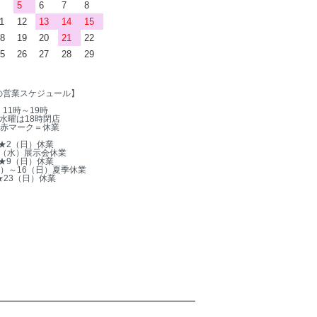
5
6
7
8
1
12
13
14
15
8
19
20
21
22
5
26
27
28
29
の営業スケジュール】
11時～19時
水曜は18時閉店
赤マーク＝休業
★2（日）休業
5（水）展示会休業
★9（日）休業
木）～16（日）夏季休業
★23（日）休業