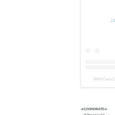
こ
MMD Carr
≪COORDINATE≫