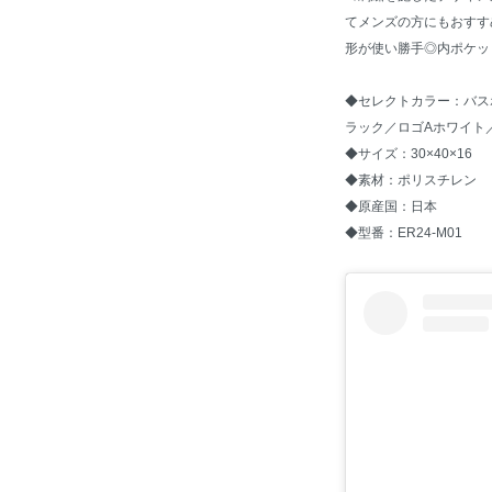
てメンズの方にもおすす
形が使い勝手◎内ポケッ
◆セレクトカラー：バス
ラック／ロゴAホワイト
◆サイズ：30×40×16
◆素材：ポリスチレン
◆原産国：日本
◆型番：ER24-M01