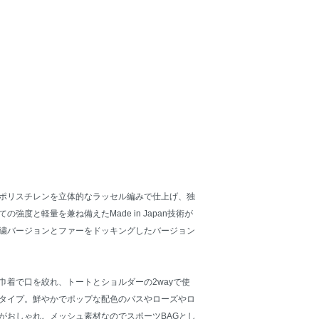
ポリスチレンを立体的なラッセル編みで仕上げ、独
強度と軽量を兼ね備えたMade in Japan技術が
繍バージョンとファーをドッキングしたバージョン
巾着で口を絞れ、トートとショルダーの2wayで使
タイプ。鮮やかでポップな配色のバスやローズやロ
がおしゃれ。メッシュ素材なのでスポーツBAGとし