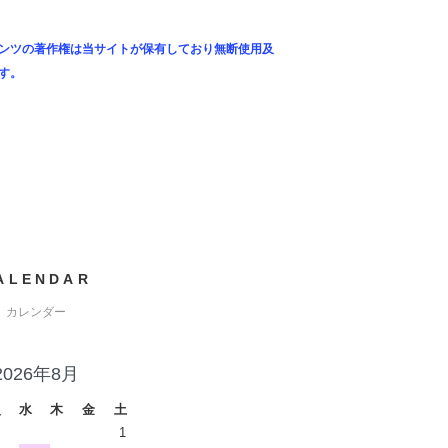
ンツの著作権は当サイトが保有しており無断使用及
す。
ALENDAR
カレンダー
2026年8月
火
水
木
金
土
1