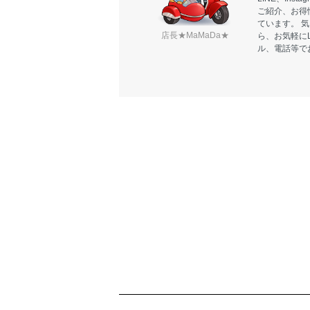
ご紹介、お得
ています。 
店長★MaMaDa★
ら、お気軽に
ル、電話等で
ショッピングガイド