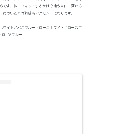
めです。体にフィットするかけ心地や自由に変わる
トについたロゴ刺繍もアクセントになります。
ホワイト／バスブルー／ローズホワイト／ローズブ
／ロゴAブルー