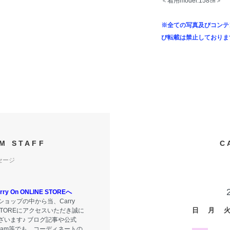
＜着用model:158㎝＞
※全ての写真及びコンテ
び転載は禁止しておりま
M STAFF
C
セージ
y On ONLINE STOREへ
ョップの中から当、Carry
日
月
E STOREにアクセスいただき誠に
ざいます♪ ブログ記事や公式
tagram等でも、コーディネートの