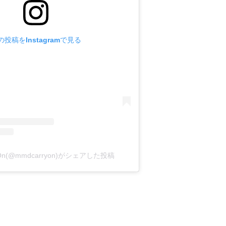
の投稿をInstagramで見る
y On(@mmdcarryon)がシェアした投稿