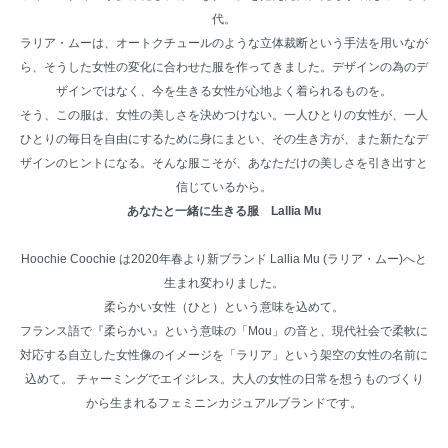
代。
ラリア・ムーは、オートクチュールのような立体裁断という手法を用いなが
ら、そうした女性の変化に合わせた服を作ってきました。デザインの為のデ
ザインではなく、今を生きる女性が心地よく着られるものを。
そう、この服は、女性の美しさを決めつけない。一人ひとりの女性が、一人
ひとりの毎日を自由にするために身にまとい、その生き方が、また新たなデ
ザインのヒントになる。そんな服こそが、あなただけの美しさを引き出すと
信じているから。
あなたと一緒に生きる服 Lallia Mu
Hoochie Coochie は2020年春より新ブランド Lallia Mu (ラリア・ムー)へと
生まれ変わりました。
柔らかい女性（ひと）という意味を込めて。
フランス語で『柔らかい』という意味の「Mou」の音と、現代社会で柔軟に
対応する自立した女性像のイメージを「ラリア」という架空の女性の名前に
込めて。 チャーミングでエイジレス。大人の女性の日常を想うものづくり
から生まれるフェミニンカジュアルブランドです。