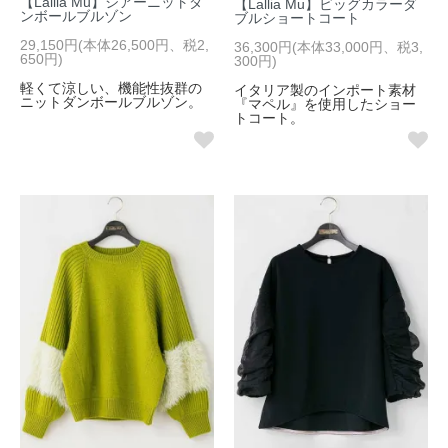
【Lallia Mu】シアーニットダ
【Lallia Mu】ビッグカラーダ
ンボールブルゾン
ブルショートコート
29,150円(本体26,500円、税2,
36,300円(本体33,000円、税3,
650円)
300円)
軽くて涼しい、機能性抜群の
イタリア製のインポート素材
ニットダンボールブルゾン。
『マペル』を使用したショー
トコート。