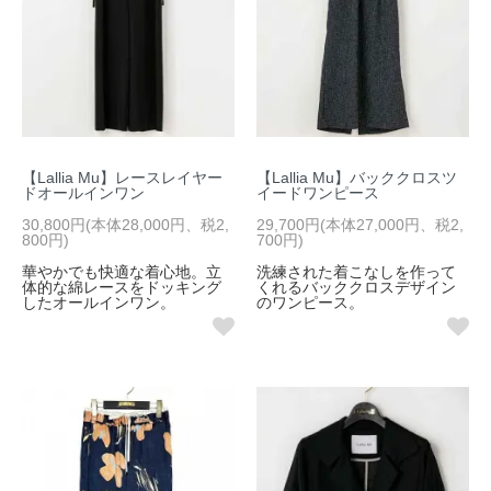
【Lallia Mu】レースレイヤー
【Lallia Mu】バッククロスツ
ドオールインワン
イードワンピース
30,800円(本体28,000円、税2,
29,700円(本体27,000円、税2,
800円)
700円)
華やかでも快適な着心地。立
洗練された着こなしを作って
体的な綿レースをドッキング
くれるバッククロスデザイン
したオールインワン。
のワンピース。