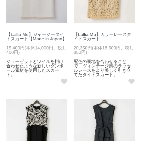
【Lallia Mu】ジャージータイ
【Lallia Mu】カラーレースタ
トスカート【Made in Japan】
イトスカート
15,400円(本体14,000円、税1,
20,350円(本体18,500円、税1,
400円)
850円)
ジョーゼットとツイルを掛け
配色の裏地を合わせること
合わせたような新しいダンボ
で、ヴィンテージ風のラッセ
ール素材を使用したスカー
ルレースをより美しく引き立
ト。
てたタイトスカート。