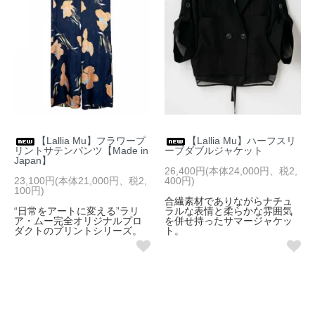
【Lallia Mu】フラワープ
【Lallia Mu】ハーフスリ
リントサテンパンツ【Made in
ーブダブルジャケット
Japan】
26,400円(本体24,000円、税2,
23,100円(本体21,000円、税2,
400円)
100円)
合繊素材でありながらナチュ
“日常をアートに変える”ラリ
ラルな表情と柔らかな雰囲気
ア・ムー完全オリジナルプロ
を併せ持ったサマージャケッ
ダクトのプリントシリーズ。
ト。