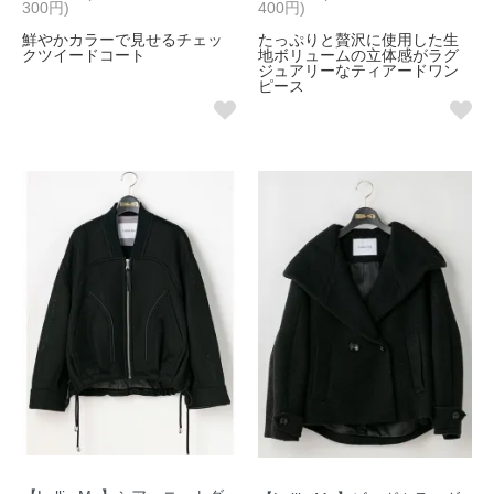
300円)
400円)
鮮やかカラーで見せるチェッ
たっぷりと贅沢に使用した生
クツイードコート
地ボリュームの立体感がラグ
ジュアリーなティアードワン
ピース