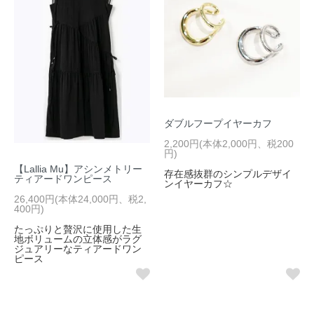
ダブルフープイヤーカフ
2,200円(本体2,000円、税200
円)
【Lallia Mu】アシンメトリー
存在感抜群のシンプルデザイ
ティアードワンピース
ンイヤーカフ☆
26,400円(本体24,000円、税2,
400円)
たっぷりと贅沢に使用した生
地ボリュームの立体感がラグ
ジュアリーなティアードワン
ピース