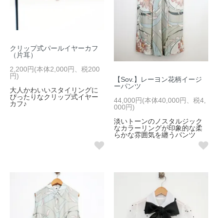
クリップ式パールイヤーカフ
（片耳）
2,200円(本体2,000円、税200
円)
【Sov.】レーヨン花柄イージ
ーパンツ
大人かわいいスタイリングに
ぴったりなクリップ式イヤー
44,000円(本体40,000円、税4,
カフ♪
000円)
淡いトーンのノスタルジック
なカラーリングが印象的な柔
らかな雰囲気を纏うパンツ