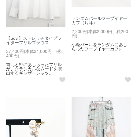
ランダムパールフープイヤー
カフ（片耳）
2,200円(本体2,000円、税200
円)
【Sov.】ストレッチタイプラ
イターフリルブラウス
小粒パールをランダムにあし
らったフープイヤーカフ♪
37,400円(本体34,000円、税3,
400円)
首元と袖にあしらったフリル
が、クラシカルなムードを演
出するギャザーシャツ。