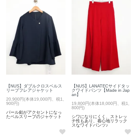
【NUS】ダブルクロスベルス
【NUS】LANATECサイドタッ
リーブフレアジャケット
クワイドパンツ【Made in Jap
an】
20,900円(本体19,000円、税1,
900円)
19,800円(本体18,000円、税1,
800円)
パール釦がアクセントになっ
たベルスリーブのジャケット
シワになりにくく、ストレッ
チ性もあり、着心地リラック
スなワイドパンツ♪