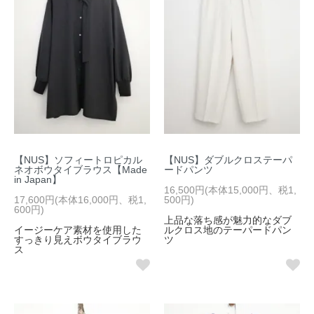
【NUS】ソフィートロピカル
【NUS】ダブルクロステーパ
ネオボウタイブラウス【Made
ードパンツ
in Japan】
16,500円(本体15,000円、税1,
17,600円(本体16,000円、税1,
500円)
600円)
上品な落ち感が魅力的なダブ
イージーケア素材を使用した
ルクロス地のテーパードパン
すっきり見えボウタイブラウ
ツ
ス